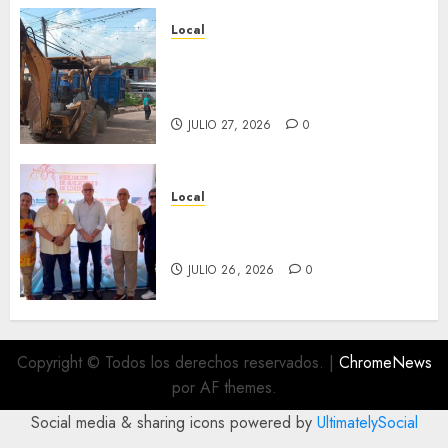
Local
Obra de pavimentación de San
Marcial será mejorada.
Interviene CASF
JULIO 27, 2026
0
Local
Incentivan gastronomía y
convivencia en Fortín
JULIO 26, 2026
0
Copyright © Todos los derechos reservados.
|
ChromeNews
por AF themes.
Social media & sharing icons powered by
UltimatelySocial