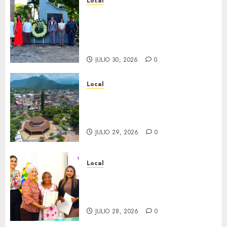
Local
Hoy recordamos el 129
aniversario del natalicio de
Don Antonio Ruiz Galindo,
benefactor de nuestra ciudad.
JULIO 30, 2026
0
Local
Lista la Exposición “Fortín a
través del tiempo”. Se
inaugura el 31 de julio.
JULIO 29, 2026
0
Local
Reciben actas de nacimiento
en ceremonia conmemorativa
del Registro Civil.
JULIO 28, 2026
0