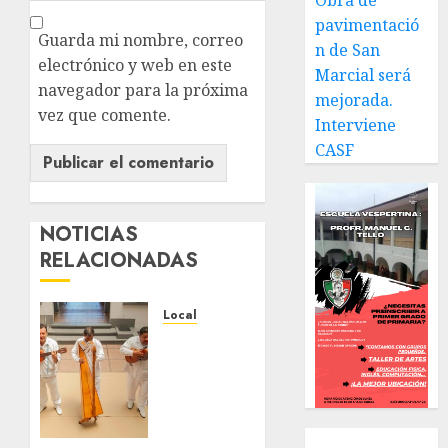
Obra de
pavimentació
Guarda mi nombre, correo
n de San
electrónico y web en este
Marcial será
navegador para la próxima
mejorada.
vez que comente.
Interviene
CASF
NOTICIAS
RELACIONADAS
Local
Reviven
la
historia
de
Fortín,
Local