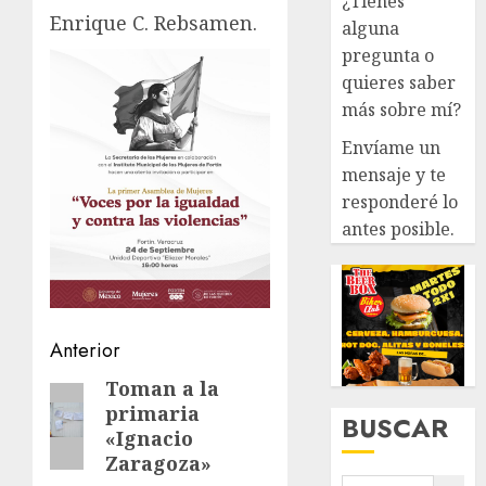
¿Tienes
Enrique C. Rebsamen.
alguna
pregunta o
quieres saber
más sobre mí?
Envíame un
mensaje y te
responderé lo
antes posible.
Navegación
Anterior
de
Toman a la
Entrada
primaria
anterior:
entradas
BUSCAR
«Ignacio
Zaragoza»