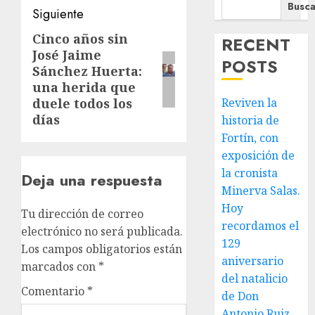
Busca
Siguiente
Cinco años sin
Siguiente
RECENT
José Jaime
entrada:
POSTS
Sánchez Huerta:
una herida que
duele todos los
Reviven la
días
historia de
Fortín, con
exposición de
la cronista
Deja una respuesta
Minerva Salas.
Hoy
Tu dirección de correo
recordamos el
electrónico no será publicada.
129
Los campos obligatorios están
aniversario
marcados con
*
del natalicio
Comentario
*
de Don
Antonio Ruiz