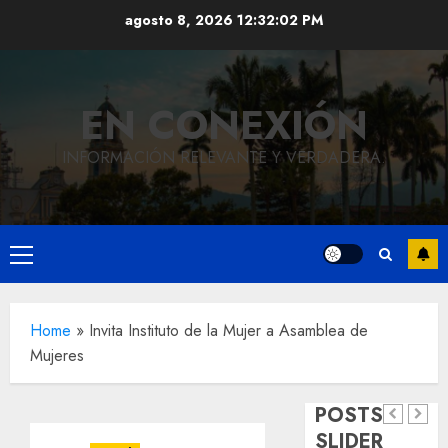
Saltar
agosto 8, 2026
12:32:02 PM
al
contenido
EN CONEXIÓN
INFORMACIÓN RELEVANTE Y VERDADERA.
Local
Hoy
Menú
recordam
principal
el 129
Local
Home
»
Invita Instituto de la Mujer a Asamblea de
Reviven
aniversar
Mujeres
la
del
Local
Obra
historia
natalicio
POSTS
de
de
de Don
SLIDER