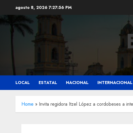
Saltar
agosto 8, 2026
7:27:58 PM
al
contenido
LOCAL
ESTATAL
NACIONAL
INTERNACIONAL
Home
»
Invita regidora Itzel López a cordobeses a in