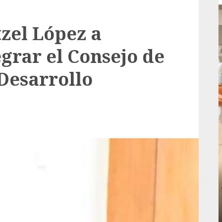
tzel López a
grar el Consejo de
Desarrollo
Local
rá
Reviven la historia de Fortín, con exposición
de la cronista Minerva Salas.
ADMIN
JULIO 31, 2026
0