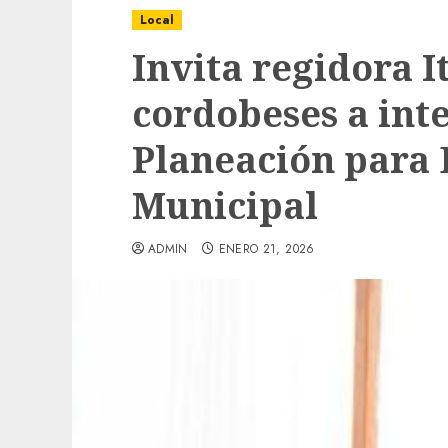
Local
Invita regidora I
cordobeses a inte
Planeación para 
Municipal
ADMIN
ENERO 21, 2026
Local
Obra de pavimentación de San Marcial se
mejorada. Interviene CASF
ADMIN
JULIO 27, 2026
0