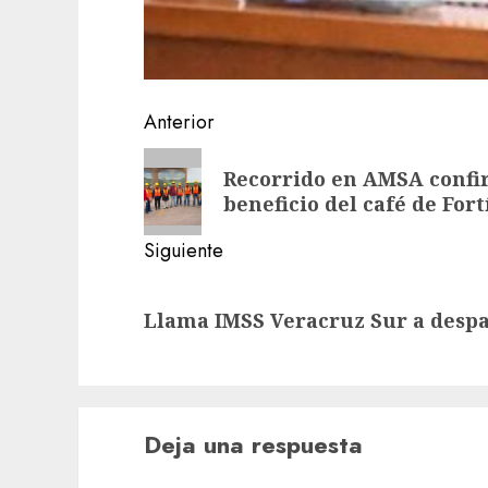
Navegación
Anterior
de
Entrada
Recorrido en AMSA confi
anterior:
entradas
beneficio del café de Fort
Siguiente
Siguiente
Llama IMSS Veracruz Sur a despa
entrada:
Deja una respuesta