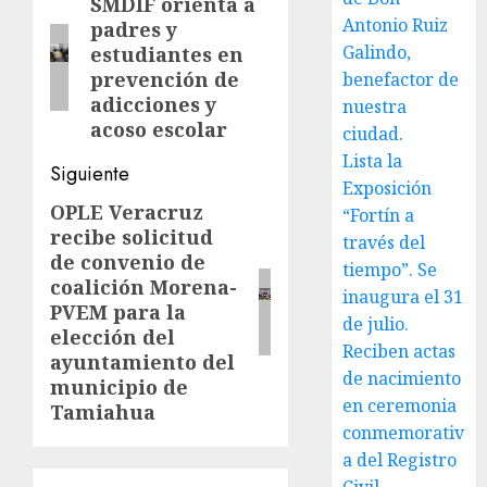
de
SMDIF orienta a
Entrada
Antonio Ruiz
padres y
anterior:
entradas
Galindo,
estudiantes en
prevención de
benefactor de
adicciones y
nuestra
acoso escolar
ciudad.
Lista la
Siguiente
Exposición
OPLE Veracruz
Siguiente
“Fortín a
recibe solicitud
entrada:
través del
de convenio de
tiempo”. Se
coalición Morena-
inaugura el 31
PVEM para la
de julio.
elección del
Reciben actas
ayuntamiento del
de nacimiento
municipio de
en ceremonia
Tamiahua
conmemorativ
a del Registro