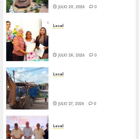
JULIO 29, 2026
0
Local
Reciben actas de nacimiento
en ceremonia conmemorativa
del Registro Civil.
JULIO 28, 2026
0
Local
Obra de pavimentación de San
Marcial será mejorada.
Interviene CASF
JULIO 27, 2026
0
Local
Incentivan gastronomía y