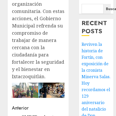
organización
Busca
comunitaria. Con estas
acciones, el Gobierno
RECENT
Municipal refrenda su
POSTS
compromiso de
trabajar de manera
Reviven la
cercana con la
historia de
ciudadanía para
Fortín, con
fortalecer la seguridad
exposición de
y el bienestar en
la cronista
Ixtaczoquitlán.
Minerva Salas.
Hoy
recordamos el
129
aniversario
Navegación
Anterior
del natalicio
de Don