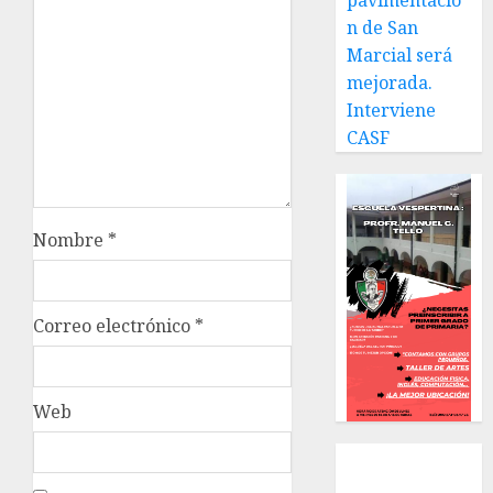
pavimentació
n de San
Marcial será
mejorada.
Interviene
CASF
Nombre
*
Correo electrónico
*
Web
Local
Estatal