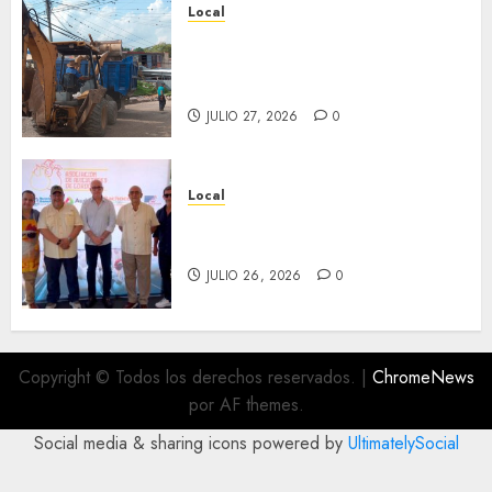
Local
Obra de pavimentación de San
Marcial será mejorada.
Interviene CASF
JULIO 27, 2026
0
Local
Incentivan gastronomía y
convivencia en Fortín
JULIO 26, 2026
0
Copyright © Todos los derechos reservados.
|
ChromeNews
por AF themes.
Social media & sharing icons powered by
UltimatelySocial