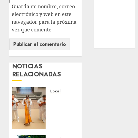
Nacional
Guarda mi nombre, correo
Internacional
electrónico y web en este
Cultura
navegador para la próxima
Policiaca
vez que comente.
Última Hora
Obituario
NOTICIAS
RELACIONADAS
Local
Reviven
la
historia
de
Fortín,
con