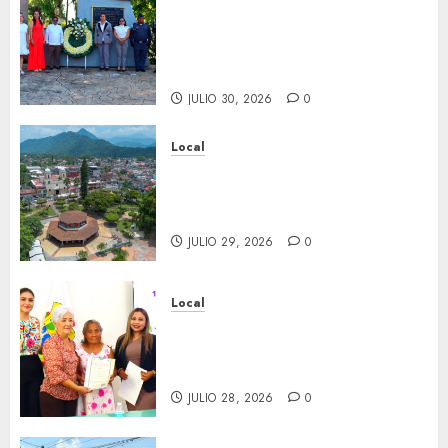
Hoy recordamos el 129
aniversario del natalicio de
Don Antonio Ruiz Galindo,
benefactor de nuestra ciudad.
JULIO 30, 2026
0
Local
Lista la Exposición “Fortín a
través del tiempo”. Se
inaugura el 31 de julio.
JULIO 29, 2026
0
Local
Reciben actas de nacimiento
en ceremonia conmemorativa
del Registro Civil.
JULIO 28, 2026
0