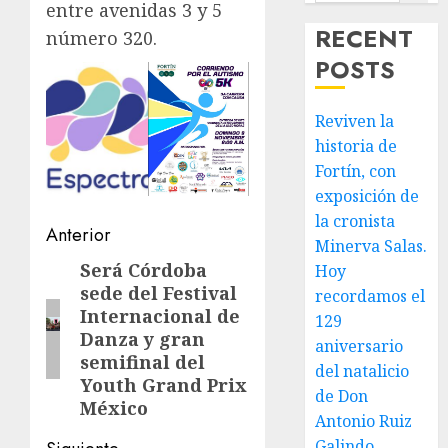
entre avenidas 3 y 5
RECENT
número 320.
POSTS
Reviven la
historia de
Fortín, con
exposición de
la cronista
Navegación
Anterior
Minerva Salas.
de
Será Córdoba
Entrada
Hoy
sede del Festival
recordamos el
anterior:
entradas
Internacional de
129
Danza y gran
aniversario
semifinal del
del natalicio
Youth Grand Prix
de Don
México
Antonio Ruiz
Galindo,