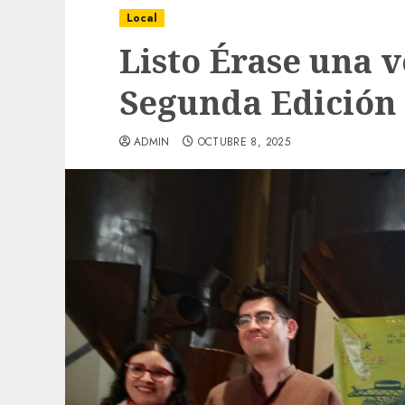
Local
Listo Érase una ve
Segunda Edición
ADMIN
OCTUBRE 8, 2025
Local
Obra de pavimentación de San Marcial se
mejorada. Interviene CASF
ADMIN
JULIO 27, 2026
0