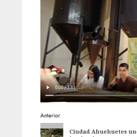
Navegación
Anterior
de
Entrada
Ciudad Ahuehuetes une
anterior: