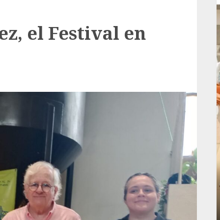
z, el Festival en
Local
rá
Reviven la historia de Fortín, con exposición
de la cronista Minerva Salas.
ADMIN
JULIO 31, 2026
0