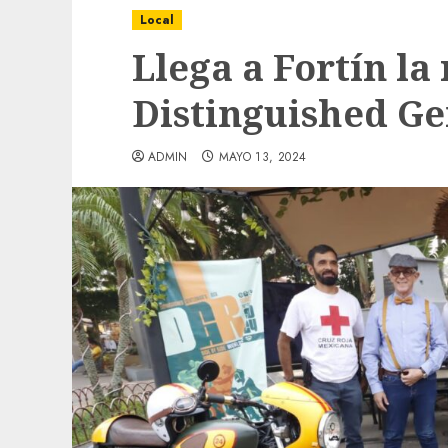
Local
Llega a Fortín la
Distinguished Ge
ADMIN
MAYO 13, 2024
Local
Obra de pavimentación de San Marcial se
mejorada. Interviene CASF
ADMIN
JULIO 27, 2026
0