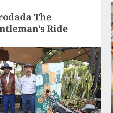
 rodada The
ntleman’s Ride
Local
rá
Reviven la historia de Fortín, con exposición
de la cronista Minerva Salas.
ADMIN
JULIO 31, 2026
0