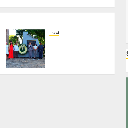
Local
Hoy recordamos el 129
aniversario del natalicio
de Don Antonio Ruiz
Galindo, benefactor de
nuestra ciudad.
JULIO 30, 2026
0