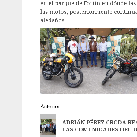
en el parque de Fortín en dónde la
las motos, posteriormente continua
aledaños.
Navegación
Anterior
de
Entrada
ADRIÁN PÉREZ CRODA RE
anterior:
entradas
LAS COMUNIDADES DEL DI