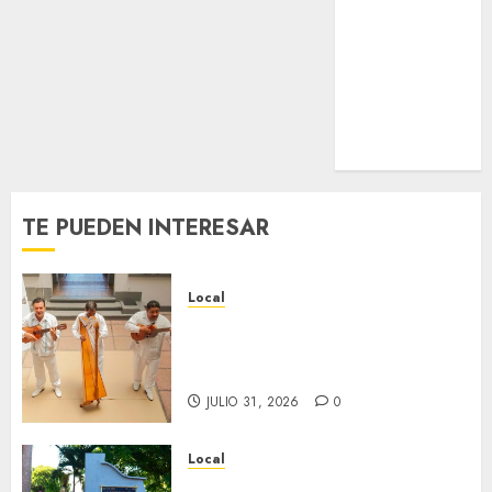
Nacional
Internacional
Cultura
Policiaca
Última Hora
Obituario
TE PUEDEN INTERESAR
Local
Reviven la historia de Fortín,
con exposición de la cronista
Minerva Salas.
JULIO 31, 2026
0
Local
Hoy recordamos el 129