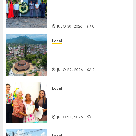
aniversario del natalicio de
Don Antonio Ruiz Galindo,
benefactor de nuestra ciudad.
JULIO 30, 2026
0
Local
Lista la Exposición “Fortín a
través del tiempo”. Se
inaugura el 31 de julio.
JULIO 29, 2026
0
Local
Reciben actas de nacimiento
en ceremonia conmemorativa
del Registro Civil.
JULIO 28, 2026
0
Local