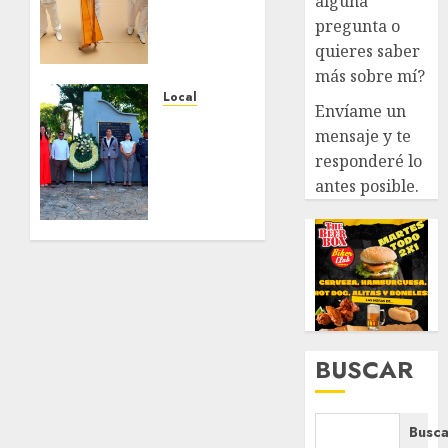
alguna
historia
pregunta o
de
quieres saber
Fortín,
más sobre mí?
con
exposición
Local
Envíame un
de la
Hoy
mensaje y te
cronista
recordamos
responderé lo
Minerva
el 129
antes posible.
Salas.
aniversario
del
JULIO 31,
natalicio
2026
de Don
0
Antonio
Ruiz
Galindo,
benefactor
BUSCAR
de
nuestra
ciudad.
Busca