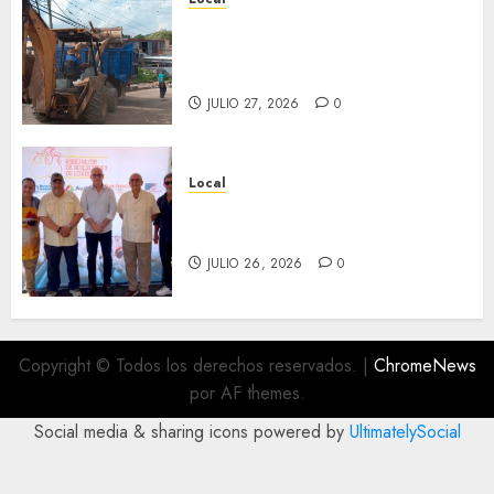
Obra de pavimentación de San
Marcial será mejorada.
Interviene CASF
JULIO 27, 2026
0
Local
Incentivan gastronomía y
convivencia en Fortín
JULIO 26, 2026
0
Copyright © Todos los derechos reservados.
|
ChromeNews
por AF themes.
Social media & sharing icons powered by
UltimatelySocial