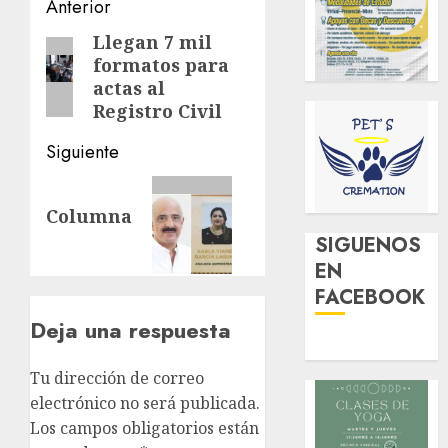
Navegación
Anterior
de
Llegan 7 mil
Entrada
formatos para
anterior:
entradas
actas al
Registro Civil
Siguiente
Siguiente
Columna
entrada:
SIGUENOS
EN
FACEBOOK
Deja una respuesta
Tu dirección de correo
electrónico no será publicada.
Los campos obligatorios están