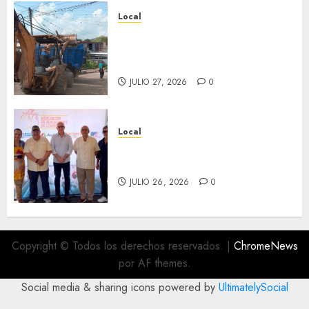
Local
Obra de pavimentación de San
Marcial será mejorada.
Interviene CASF
JULIO 27, 2026
0
Local
Incentivan gastronomía y
convivencia en Fortín
JULIO 26, 2026
0
Copyright © Todos los derechos reservados.
|
ChromeNews
por AF themes.
Social media & sharing icons powered by
UltimatelySocial