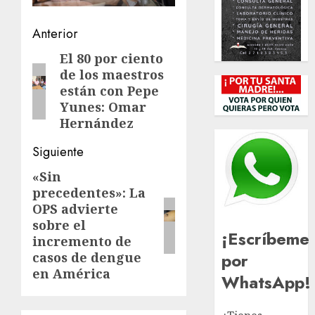
Navegación
Anterior
de
El 80 por ciento
Entrada
de los maestros
anterior:
entradas
están con Pepe
Yunes: Omar
Hernández
Siguiente
«Sin
Siguiente
precedentes»: La
entrada:
OPS advierte
sobre el
¡Escríbeme
incremento de
por
casos de dengue
en América
WhatsApp!