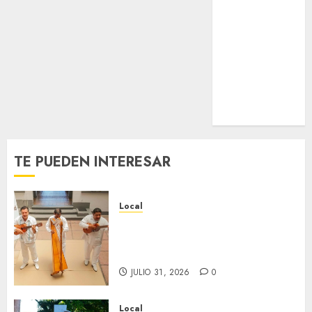
Estatal
Nacional
Internacional
Cultura
Policiaca
Última Hora
Obituario
TE PUEDEN INTERESAR
Local
Reviven la historia de Fortín,
con exposición de la cronista
Minerva Salas.
JULIO 31, 2026
0
Local