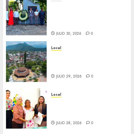
Hoy recordamos el 129
aniversario del natalicio de
Don Antonio Ruiz Galindo,
benefactor de nuestra ciudad.
JULIO 30, 2026
0
Local
Lista la Exposición “Fortín a
través del tiempo”. Se
inaugura el 31 de julio.
JULIO 29, 2026
0
Local
Reciben actas de nacimiento
en ceremonia conmemorativa
del Registro Civil.
JULIO 28, 2026
0