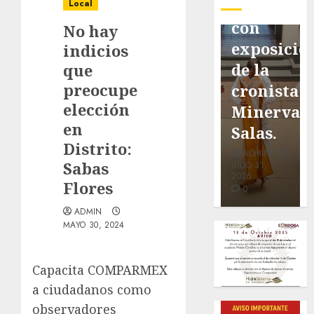
pavimentación
Fortín,
Antonio
Local
de San
con
Ruiz
No hay
Marcial
exposición
Galindo,
indicios
será
de la
benefacto
que
preocupe
mejorada.
cronista
de
elección
Interviene
Minerva
nuestra
en
CASF
Salas.
ciudad.
Distrito:
ADMIN
ADMIN
ADMIN
Sabas
JULIO 27,
JULIO 31,
JULIO 30,
2026
2026
2026
Flores
0
0
0
ADMIN
MAYO 30, 2024
Capacita COMPARMEX
a ciudadanos como
observadores