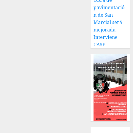
Obra de
Galindo,
pavimentació
benefactor
n de San
de
Marcial será
nuestra
mejorada.
ciudad.
Interviene
JULIO 30,
CASF
2026
0
Local