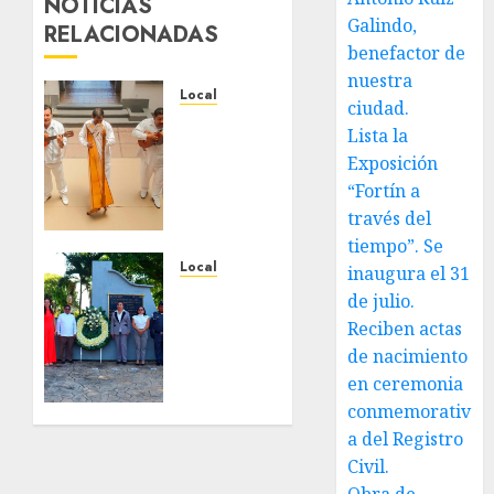
NOTICIAS
Galindo,
RELACIONADAS
benefactor de
nuestra
Local
ciudad.
Reviven
Lista la
la
Exposición
historia
“Fortín a
de
través del
Fortín,
con
tiempo”. Se
exposición
Local
inaugura el 31
de la
Hoy
de julio.
cronista
recordamos
Reciben actas
Minerva
el 129
de nacimiento
Salas.
aniversario
en ceremonia
del
conmemorativ
JULIO 31,
natalicio
2026
a del Registro
de Don
0
Antonio
Civil.
Ruiz