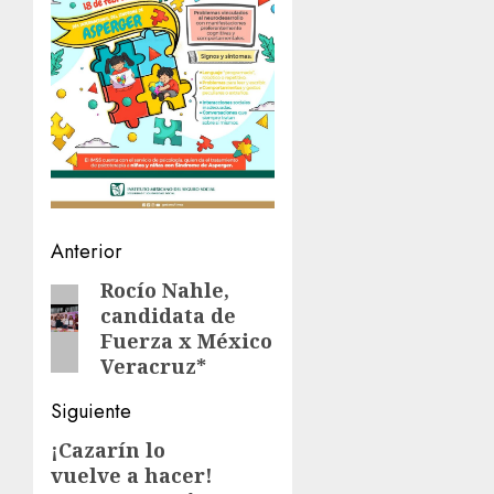
Navegación
Anterior
de
Rocío Nahle,
Entrada
candidata de
anterior:
entradas
Fuerza x México
Veracruz*
Siguiente
¡Cazarín lo
Siguiente
vuelve a hacer!
entrada: