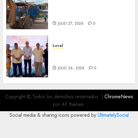
Obra de pavimentación de San
Marcial será mejorada.
Interviene CASF
JULIO 27, 2026
0
Local
Incentivan gastronomía y
convivencia en Fortín
JULIO 26, 2026
0
Copyright © Todos los derechos reservados.
|
ChromeNews
por AF themes.
Social media & sharing icons powered by
UltimatelySocial