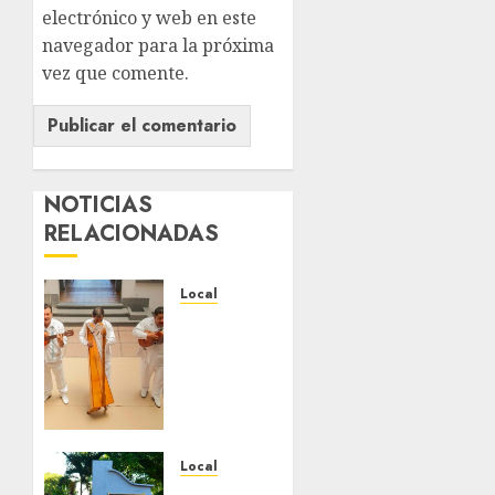
electrónico y web en este
navegador para la próxima
vez que comente.
NOTICIAS
RELACIONADAS
Local
Reviven
la
historia
de
Fortín,
con
exposición
Local
de la
Hoy