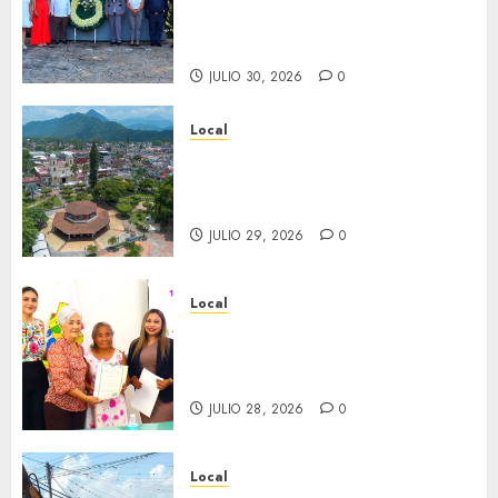
Don Antonio Ruiz Galindo,
benefactor de nuestra ciudad.
JULIO 30, 2026
0
Local
Lista la Exposición “Fortín a
través del tiempo”. Se
inaugura el 31 de julio.
JULIO 29, 2026
0
Local
Reciben actas de nacimiento
en ceremonia conmemorativa
del Registro Civil.
JULIO 28, 2026
0
Local