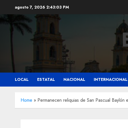
Saltar
agosto 7, 2026
2:43:05 PM
al
contenido
LOCAL
ESTATAL
NACIONAL
INTERNACIONAL
Home
»
Permanecen reliquias de San Pascual Baylón 