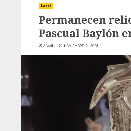
Local
Permanecen reli
Pascual Baylón 
ADMIN
NOVIEMBRE 9, 2025
Local
Obra de pavimentación de San Marcial se
mejorada. Interviene CASF
ADMIN
JULIO 27, 2026
0