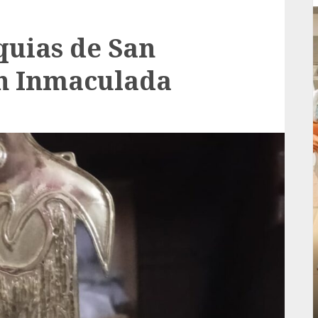
quias de San
en Inmaculada
Local
rá
Reviven la historia de Fortín, con exposición
de la cronista Minerva Salas.
ADMIN
JULIO 31, 2026
0