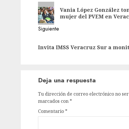
de
Entrada
Vania López González tom
anterior:
entradas
mujer del PVEM en Vera
Siguiente
Siguiente
Invita IMSS Veracruz Sur a monit
entrada:
Deja una respuesta
Tu dirección de correo electrónico no ser
marcados con
*
Comentario
*