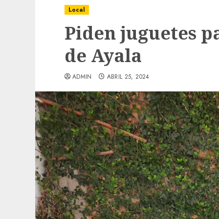
Local
Piden juguetes p
de Ayala
ADMIN
ABRIL 25, 2024
Local
Obra de pavimentación de San Marcial se
mejorada. Interviene CASF
ADMIN
JULIO 27, 2026
0