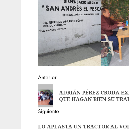
Navegación
Anterior
de
Entrada
ADRIÁN PÉREZ CRODA EX
anterior:
entradas
QUE HAGAN BIEN SU TRA
Siguiente
Siguiente
LO APLASTA UN TRACTOR AL VOL