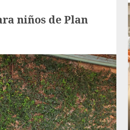
ara niños de Plan
Local
rá
Reviven la historia de Fortín, con exposición
de la cronista Minerva Salas.
ADMIN
JULIO 31, 2026
0