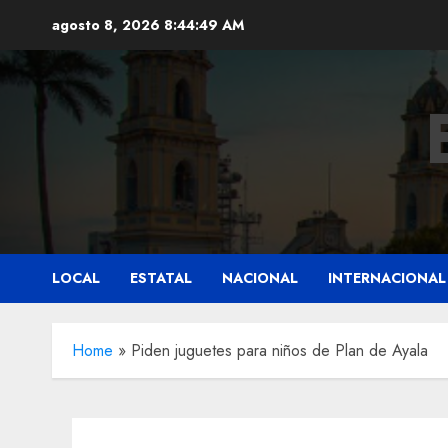
Saltar
agosto 8, 2026
8:44:51 AM
al
contenido
LOCAL
ESTATAL
NACIONAL
INTERNACIONAL
Home
»
Piden juguetes para niños de Plan de Ayala