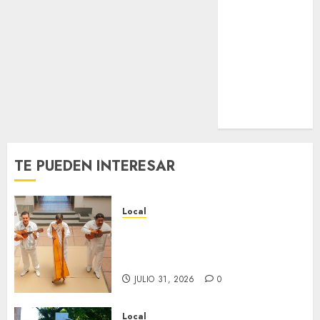
0
Estatal
Nacional
Internacional
Cultura
Policiaca
Última Hora
Obituario
TE PUEDEN INTERESAR
Local
Reviven la historia de Fortín,
con exposición de la cronista
Minerva Salas.
JULIO 31, 2026
0
Local