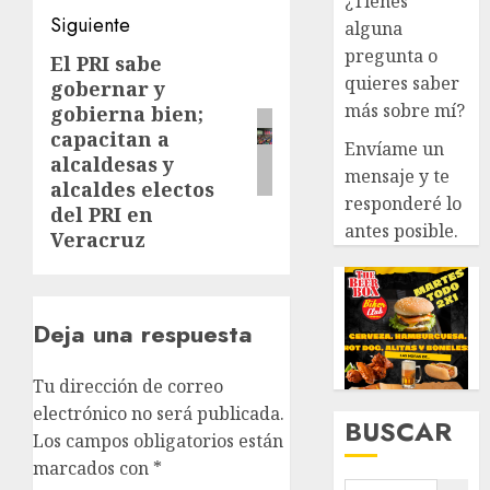
¿Tienes
Siguiente
alguna
pregunta o
El PRI sabe
Siguiente
quieres saber
gobernar y
entrada:
más sobre mí?
gobierna bien;
capacitan a
Envíame un
alcaldesas y
mensaje y te
alcaldes electos
responderé lo
del PRI en
antes posible.
Veracruz
Deja una respuesta
Tu dirección de correo
electrónico no será publicada.
BUSCAR
Los campos obligatorios están
marcados con
*