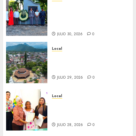
Hoy recordamos el 129
aniversario del natalicio de
Don Antonio Ruiz Galindo,
benefactor de nuestra ciudad.
JULIO 30, 2026
0
Local
Lista la Exposición “Fortín a
través del tiempo”. Se
inaugura el 31 de julio.
JULIO 29, 2026
0
Local
Reciben actas de nacimiento
en ceremonia conmemorativa
del Registro Civil.
JULIO 28, 2026
0