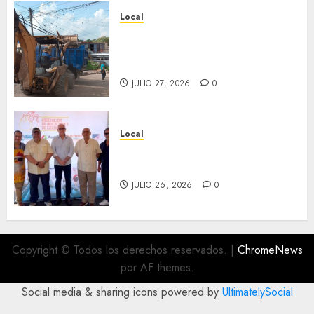
Local
Obra de pavimentación de San
Marcial será mejorada.
Interviene CASF
JULIO 27, 2026
0
Local
Incentivan gastronomía y
convivencia en Fortín
JULIO 26, 2026
0
Copyright © Todos los derechos reservados.
|
ChromeNews
por AF themes.
Social media & sharing icons powered by
UltimatelySocial