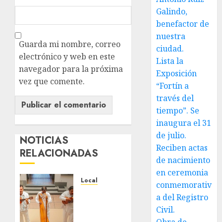
Galindo,
benefactor de
nuestra
Guarda mi nombre, correo
ciudad.
electrónico y web en este
Lista la
navegador para la próxima
Exposición
vez que comente.
“Fortín a
través del
tiempo”. Se
inaugura el 31
de julio.
NOTICIAS
Reciben actas
RELACIONADAS
de nacimiento
en ceremonia
Local
conmemorativ
Reviven
a del Registro
la
Civil.
historia