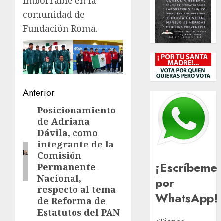
imborrable en la
comunidad de
Fundación Roma.
Navegación
Anterior
de
Posicionamiento
Entrada
de Adriana
anterior:
entradas
Dávila, como
integrante de la
Comisión
¡Escríbeme
Permanente
Nacional,
por
respecto al tema
WhatsApp!
de Reforma de
Estatutos del PAN