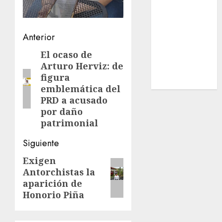
Estatal
Nacional
Internacional
Navegación
Anterior
Cultura
de
El ocaso de
Entrada
Policiaca
Arturo Herviz: de
anterior:
entradas
Última Hora
figura
Obituario
emblemática del
PRD a acusado
por daño
patrimonial
Siguiente
Exigen
Siguiente
Antorchistas la
entrada:
aparición de
Honorio Piña