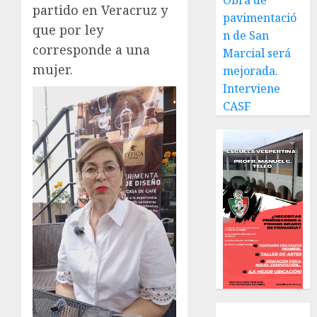
Obra de
partido en Veracruz y
pavimentació
que por ley
n de San
corresponde a una
Marcial será
mujer.
mejorada.
Interviene
CASF
Local