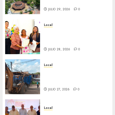
inaugura el 31 de julio.
JULIO 29, 2026
0
Local
Reciben actas de nacimiento
en ceremonia conmemorativa
del Registro Civil.
JULIO 28, 2026
0
Local
Obra de pavimentación de San
Marcial será mejorada.
Interviene CASF
JULIO 27, 2026
0
Local
Incentivan gastronomía y