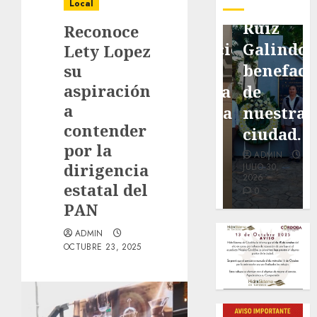
pavimentación
Fortín,
Antonio
Local
de San
con
Ruiz
Reconoce
Marcial
exposición
Galindo,
Lety Lopez
será
de la
benefacto
su
aspiración
mejorada.
cronista
de
a
Interviene
Minerva
nuestra
contender
CASF
Salas.
ciudad.
por la
ADMIN
ADMIN
ADMIN
dirigencia
JULIO 27,
JULIO 31,
JULIO 30,
2026
2026
2026
estatal del
0
0
0
PAN
ADMIN
OCTUBRE 23, 2025