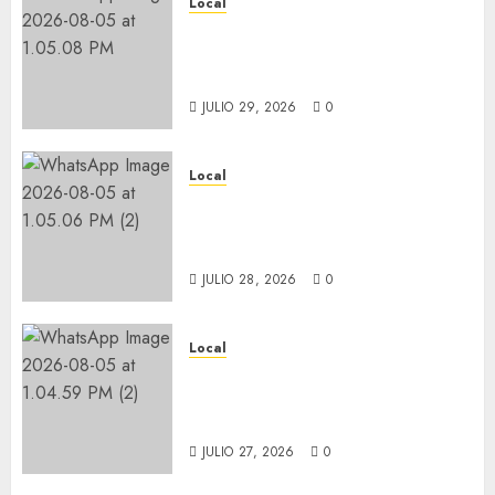
Local
Lista la Exposición “Fortín a
través del tiempo”. Se
inaugura el 31 de julio.
JULIO 29, 2026
0
Local
Reciben actas de nacimiento
en ceremonia conmemorativa
del Registro Civil.
JULIO 28, 2026
0
Local
Obra de pavimentación de San
Marcial será mejorada.
Interviene CASF
JULIO 27, 2026
0