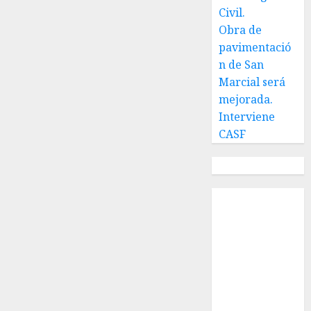
Civil.
Obra de
pavimentació
n de San
Marcial será
mejorada.
Interviene
CASF
Local
Estatal
Nacional
Internacional
Cultura
Policiaca
Última Hora