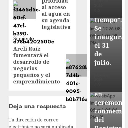
prioridad
través
JULIO 30,
2026
al acceso
del
0
al agua en
tiempo”.
su agenda
legislativa
Se
inaugura
Siguiente
el 31
Areli Ruíz
Siguiente
Local
de
fomentará el
entrada:
Reciben
julio.
desarrollo de
actas
negocios
ADMIN
pequeños y el
de
JULIO 29,
2026
emprendimiento
nacimien
0
en
ceremoni
Deja una respuesta
conmemor
del
Tu dirección de correo
electrónico no será publicada.