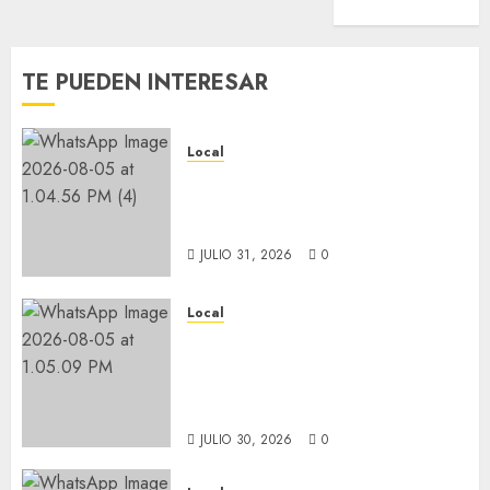
Obituario
TE PUEDEN INTERESAR
Local
Reviven la historia de Fortín,
con exposición de la cronista
Minerva Salas.
JULIO 31, 2026
0
Local
Hoy recordamos el 129
aniversario del natalicio de
Don Antonio Ruiz Galindo,
benefactor de nuestra ciudad.
JULIO 30, 2026
0