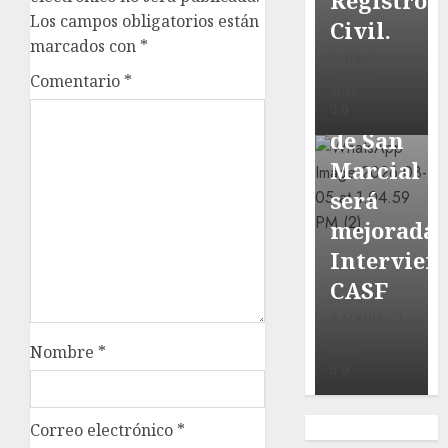
Registro
Local
Los campos obligatorios están
Civil.
marcados con
*
Obra
ADMIN
de
JULIO 28,
Comentario
*
2026
paviment
0
de San
Marcial
será
mejorada.
Intervien
CASF
ADMIN
JULIO 27,
Nombre
*
2026
0
Correo electrónico
*