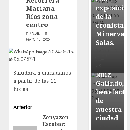
Recorrerá
Hoy
exposició
Mariana
recordam
Ríos zona
de la
el 129
centro
cronista
aniversar
Minerva
ADMIN
del
MAYO 15, 2024
Salas.
natalicio
ADMIN
de Don
JULIO 31,
2026
Antonio
0
Saludará a ciudadanos
Ruiz
Local
a partir de las 11
Galindo,
Lista
horas
benefacto
la
de
Exposició
Navegación
Anterior
nuestra
“Fortín
de
ciudad.
Zenyazen
Entrada
a
Escobar:
anterior:
entradas
ADMIN