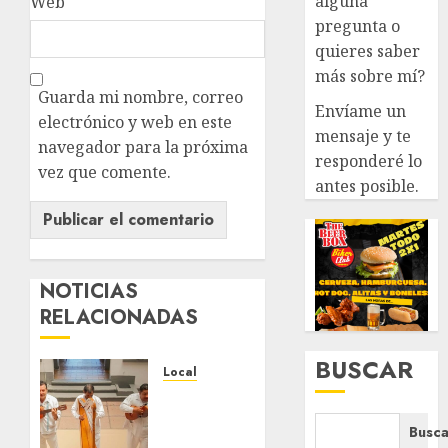
alguna
Web
pregunta o
quieres saber
más sobre mí?
Guarda mi nombre, correo
Envíame un
electrónico y web en este
mensaje y te
navegador para la próxima
responderé lo
vez que comente.
antes posible.
NOTICIAS
RELACIONADAS
BUSCAR
Local
Reviven
la
Busca
historia