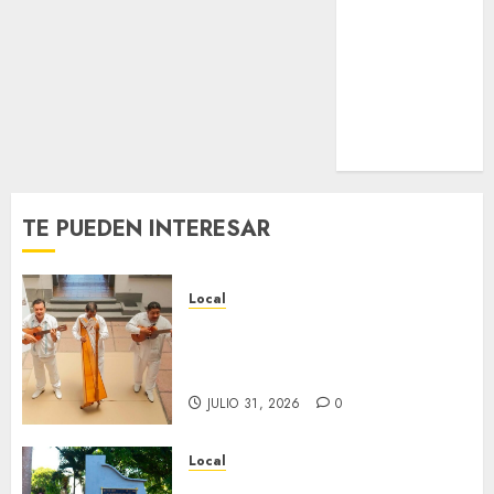
Nacional
Internacional
Cultura
Policiaca
Última Hora
Obituario
TE PUEDEN INTERESAR
Local
Reviven la historia de Fortín,
con exposición de la cronista
Minerva Salas.
JULIO 31, 2026
0
Local
Hoy recordamos el 129