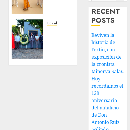
de
RECENT
Fortín,
con
POSTS
exposición
Local
de la
Hoy
Reviven la
cronista
recordamos
historia de
Minerva
el 129
Salas.
aniversario
Fortín, con
del
exposición de
JULIO 31,
natalicio
la cronista
2026
de Don
Minerva Salas.
0
Antonio
Hoy
Ruiz
recordamos el
Galindo,
129
benefactor
aniversario
de
nuestra
del natalicio
ciudad.
de Don
Antonio Ruiz
JULIO 30,
Galindo,