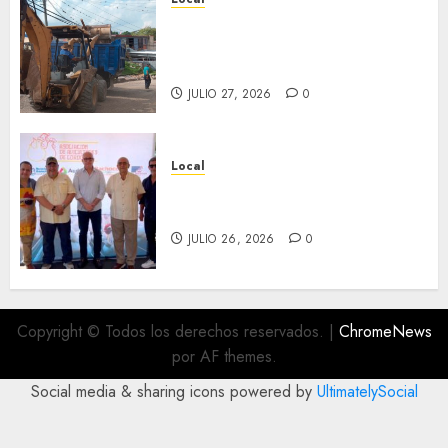
Obra de pavimentación de San
Marcial será mejorada.
Interviene CASF
JULIO 27, 2026
0
Local
Incentivan gastronomía y
convivencia en Fortín
JULIO 26, 2026
0
Copyright © Todos los derechos reservados.
|
ChromeNews
por AF themes.
Social media & sharing icons powered by
UltimatelySocial