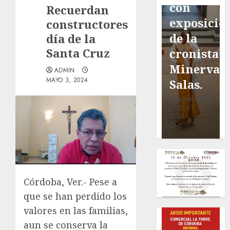
de San
con
Ruiz
Recuerdan
Marcial
exposición
Galindo,
constructores
será
de la
benefacto
día de la
Santa Cruz
mejorada.
cronista
de
Interviene
Minerva
nuestra
ADMIN
MAYO 3, 2024
CASF
Salas.
ciudad.
ADMIN
ADMIN
ADMIN
JULIO 27,
JULIO 31,
JULIO 30,
2026
2026
2026
0
0
0
Córdoba, Ver.- Pese a
que se han perdido los
valores en las familias,
aun se conserva la