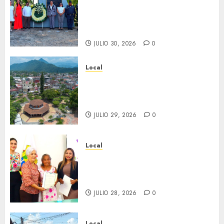
aniversario del natalicio de
Don Antonio Ruiz Galindo,
benefactor de nuestra ciudad.
JULIO 30, 2026
0
Local
Lista la Exposición “Fortín a
través del tiempo”. Se
inaugura el 31 de julio.
JULIO 29, 2026
0
Local
Reciben actas de nacimiento
en ceremonia conmemorativa
del Registro Civil.
JULIO 28, 2026
0
Local