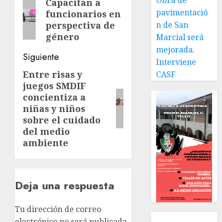
de
Obra de
Capacitan a
Entrada
pavimentació
funcionarios en
anterior:
entradas
perspectiva de
n de San
género
Marcial será
mejorada.
Siguiente
Interviene
Entre risas y
Siguiente
CASF
juegos SMDIF
entrada:
concientiza a
niñas y niños
sobre el cuidado
del medio
ambiente
Deja una respuesta
Tu dirección de correo
Local
electrónico no será publicada.