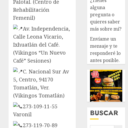
¿Tienes
Palotal. (Centro de
alguna
Rehabilitación
pregunta o
Femenil)
quieres saber
Av. Independencia,
más sobre mí?
Calle Leona Vicario,
Envíame un
Ixhuatlán del Café.
mensaje y te
(Vikingos “Un Nuevo
responderé lo
antes posible.
Café” Sesiones)
C. Nacional Sur Av
5, Centro, 94170
Tomatlán, Ver.
(Vikingos Tomatlán)
273-109-11-55
BUSCAR
Varonil
273-119-70-89