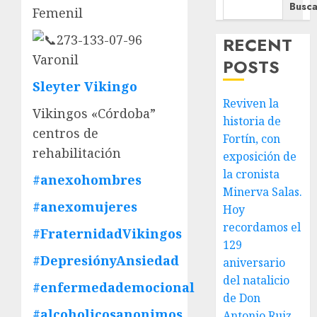
Busca
Femenil
273-133-07-96
RECENT
Varonil
POSTS
Sleyter Vikingo
Reviven la
Vikingos «Córdoba”
historia de
centros de
Fortín, con
rehabilitación
exposición de
la cronista
#anexohombres
Minerva Salas.
#anexomujeres
Hoy
recordamos el
#FraternidadVikingos
129
#DepresiónyAnsiedad
aniversario
del natalicio
#enfermedademocional
de Don
#alcoholicosanonimos
Antonio Ruiz