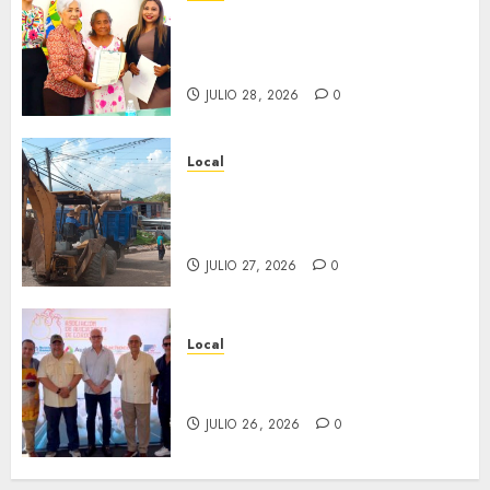
Reciben actas de nacimiento
en ceremonia conmemorativa
del Registro Civil.
JULIO 28, 2026
0
Local
Obra de pavimentación de San
Marcial será mejorada.
Interviene CASF
JULIO 27, 2026
0
Local
Incentivan gastronomía y
convivencia en Fortín
JULIO 26, 2026
0