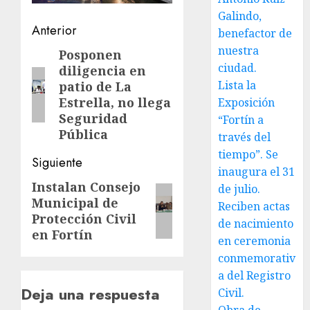
Galindo,
Navegación
Anterior
benefactor de
nuestra
de
Posponen
Entrada
ciudad.
diligencia en
anterior:
entradas
Lista la
patio de La
Estrella, no llega
Exposición
Seguridad
“Fortín a
Pública
través del
tiempo”. Se
Siguiente
inaugura el 31
Instalan Consejo
Siguiente
de julio.
Municipal de
Reciben actas
entrada:
Protección Civil
de nacimiento
en Fortín
en ceremonia
conmemorativ
a del Registro
Deja una respuesta
Civil.