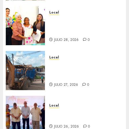
Local
Reciben actas de nacimiento
en ceremonia conmemorativa
del Registro Civil.
JULIO 28, 2026
0
Local
Obra de pavimentación de San
Marcial será mejorada.
Interviene CASF
JULIO 27, 2026
0
Local
Incentivan gastronomía y
convivencia en Fortín
JULIO 26, 2026
0