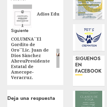
de
Entrada
Adios Edu
anterior:
entradas
Siguiente
COLUMNAˋˋEl
Siguiente
Gordito de
entrada:
OroˋˋLic. Juan de
Dios Sànchez
SIGUENOS
AbreuPresidente
EN
Estatal de
FACEBOOK
Amecope-
Veracruz.
Deja una respuesta