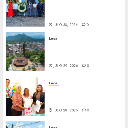
aniversario del natalicio de
Don Antonio Ruiz Galindo,
benefactor de nuestra ciudad.
JULIO 30, 2026
0
Local
Lista la Exposición “Fortín a
través del tiempo”. Se
inaugura el 31 de julio.
JULIO 29, 2026
0
Local
Reciben actas de nacimiento
en ceremonia conmemorativa
del Registro Civil.
JULIO 28, 2026
0
Local