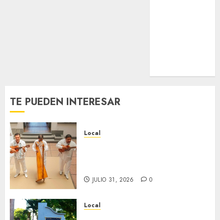
Nacional
Internacional
Cultura
Policiaca
Última Hora
Obituario
TE PUEDEN INTERESAR
Local
Reviven la historia de Fortín,
con exposición de la cronista
Minerva Salas.
JULIO 31, 2026
0
Local
Hoy recordamos el 129