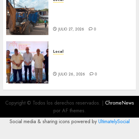
Obra de pavimentación de San
Marcial será mejorada.
Interviene CASF
JULIO 27, 2026
0
Local
Incentivan gastronomía y
convivencia en Fortín
JULIO 26, 2026
0
Copyright © Todos los derechos reservados.
|
ChromeNews
por AF themes.
Social media & sharing icons powered by
UltimatelySocial