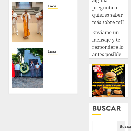
alguna
Local
pregunta o
Reviven
quieres saber
la
más sobre mí?
historia
Envíame un
de
Fortín,
mensaje y te
con
responderé lo
exposición
Local
antes posible.
de la
Hoy
cronista
recordamos
Minerva
el 129
Salas.
aniversario
del
JULIO 31,
natalicio
2026
de Don
0
Antonio
BUSCAR
Ruiz
Galindo,
benefactor
Busca
de