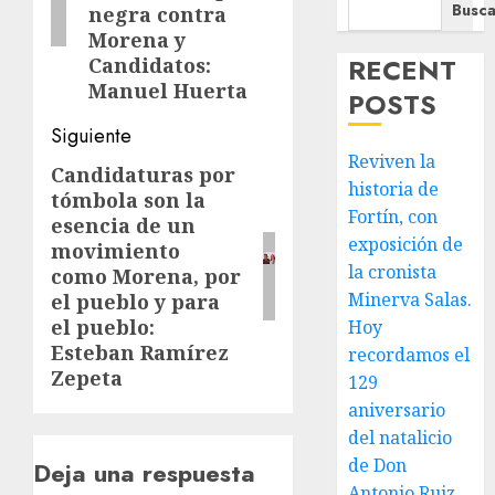
Busca
negra contra
Morena y
RECENT
Candidatos:
Manuel Huerta
POSTS
Siguiente
Reviven la
Candidaturas por
Siguiente
historia de
tómbola son la
entrada:
Fortín, con
esencia de un
exposición de
movimiento
la cronista
como Morena, por
Minerva Salas.
el pueblo y para
el pueblo:
Hoy
Esteban Ramírez
recordamos el
Zepeta
129
aniversario
del natalicio
de Don
Deja una respuesta
Antonio Ruiz