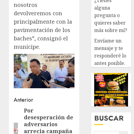
¿Tienes
nosotros
alguna
devolveremos con
pregunta o
principalmente con la
quieres saber
pavimentación de los
más sobre mí?
baches”, consignó el
Envíame un
munícipe.
mensaje y te
responderé lo
antes posible.
Navegación
Anterior
de
Por
Entrada
BUSCAR
desesperación de
anterior:
entradas
adversarios
arrecia campaña