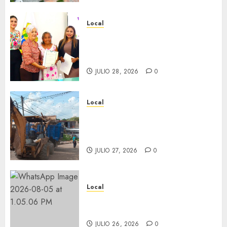
Local
Reciben actas de nacimiento
en ceremonia conmemorativa
del Registro Civil.
JULIO 28, 2026
0
Local
Obra de pavimentación de San
Marcial será mejorada.
Interviene CASF
JULIO 27, 2026
0
Local
Incentivan gastronomía y
convivencia en Fortín
JULIO 26, 2026
0