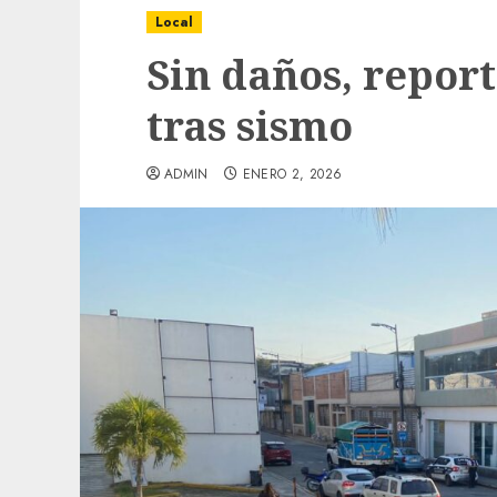
Local
Sin daños, repor
tras sismo
ADMIN
ENERO 2, 2026
Local
Obra de pavimentación de San Marcial se
mejorada. Interviene CASF
ADMIN
JULIO 27, 2026
0