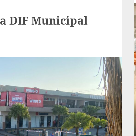
ta DIF Municipal
Local
rá
Reviven la historia de Fortín, con exposición
de la cronista Minerva Salas.
ADMIN
JULIO 31, 2026
0