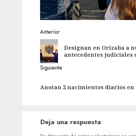
Navegación
Anterior
de
Entrada
Designan en Orizaba a nu
anterior:
entradas
antecedentes judiciales 
Siguiente
Siguiente
Anotan 2 nacimientos diarios en 
entrada:
Deja una respuesta