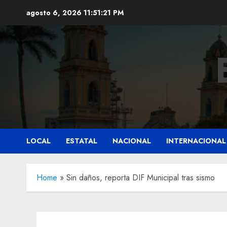
Saltar
agosto 6, 2026
11:51:23 PM
al
contenido
LOCAL
ESTATAL
NACIONAL
INTERNACIONAL
Home
»
Sin daños, reporta DIF Municipal tras sismo