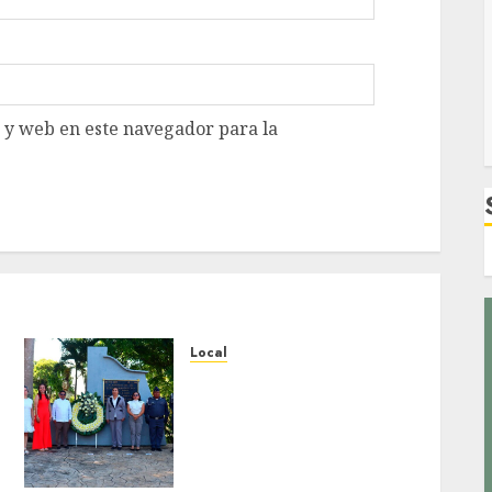
 y web en este navegador para la
Local
Hoy recordamos el 129
aniversario del natalicio
de Don Antonio Ruiz
Galindo, benefactor de
nuestra ciudad.