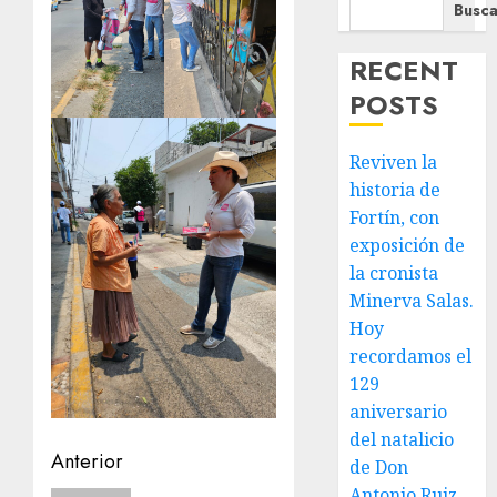
Busca
RECENT
POSTS
Reviven la
historia de
Fortín, con
exposición de
la cronista
Minerva Salas.
Hoy
recordamos el
129
aniversario
del natalicio
Navegación
Anterior
de Don
Antonio Ruiz