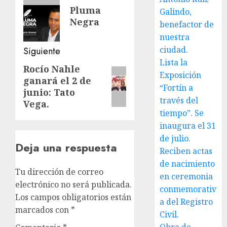
de
Entrada
Pluma
Galindo,
anterior:
entradas
Negra
benefactor de
nuestra
ciudad.
Siguiente
Lista la
Rocío Nahle
Siguiente
Exposición
ganará el 2 de
entrada:
“Fortín a
junio: Tato
través del
Vega.
tiempo”. Se
inaugura el 31
de julio.
Deja una respuesta
Reciben actas
de nacimiento
Tu dirección de correo
en ceremonia
electrónico no será publicada.
conmemorativ
Los campos obligatorios están
a del Registro
marcados con
*
Civil.