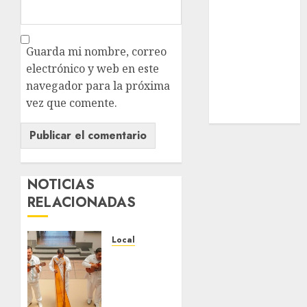
Estatal
Nacional
Internacional
Guarda mi nombre, correo
Cultura
electrónico y web en este
Policiaca
navegador para la próxima
Última Hora
vez que comente.
Obituario
NOTICIAS
RELACIONADAS
Local
Reviven
la
historia
de