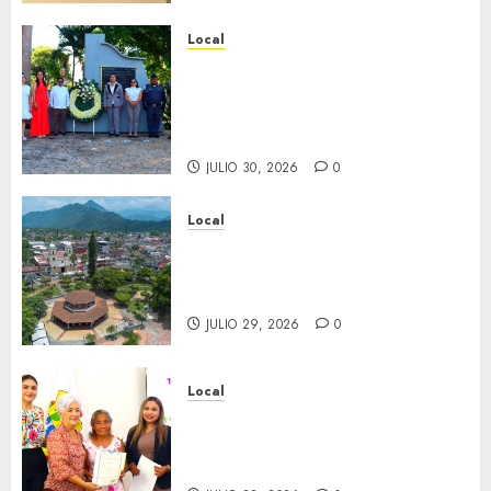
Local
Hoy recordamos el 129
aniversario del natalicio de
Don Antonio Ruiz Galindo,
benefactor de nuestra ciudad.
JULIO 30, 2026
0
Local
Lista la Exposición “Fortín a
través del tiempo”. Se
inaugura el 31 de julio.
JULIO 29, 2026
0
Local
Reciben actas de nacimiento
en ceremonia conmemorativa
del Registro Civil.