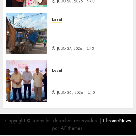
JULIO 28, 2026
0
Local
Obra de pavimentación de San
Marcial será mejorada.
Interviene CASF
JULIO 27, 2026
0
Local
Incentivan gastronomía y
convivencia en Fortín
JULIO 26, 2026
0
Copyright © Todos los derechos reservados.
|
ChromeNews
por AF themes.