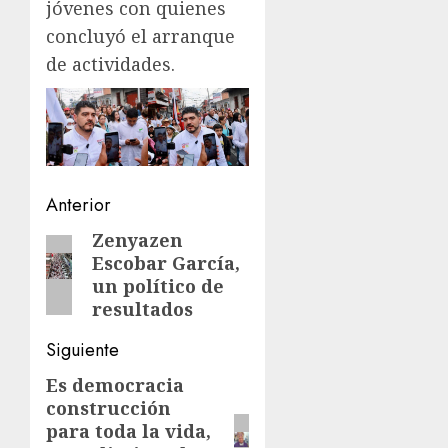
jóvenes con quienes
concluyó el arranque
de actividades.
Navegación
Anterior
de
Zenyazen
Entrada
Escobar García,
anterior:
entradas
un político de
resultados
Siguiente
Es democracia
Siguiente
construcción
entrada:
para toda la vida,