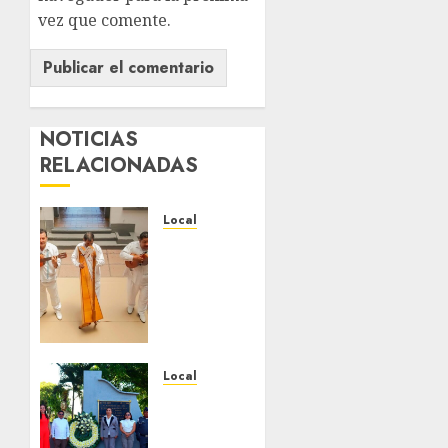
vez que comente.
NOTICIAS
RELACIONADAS
Local
Reviven
la
historia
de
Fortín,
con
exposición
Local
de la
Hoy
cronista
recordamos
Minerva
el 129