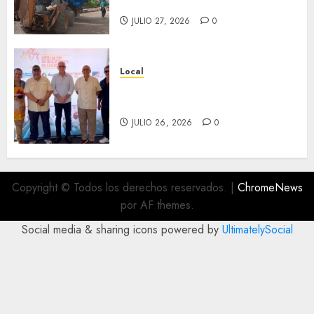
Interviene CASF
JULIO 27, 2026
0
Local
Incentivan gastronomía y
convivencia en Fortín
JULIO 26, 2026
0
Copyright © Todos los derechos reservados.
|
ChromeNews
por AF themes.
Social media & sharing icons powered by
UltimatelySocial