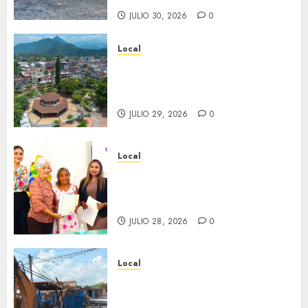
JULIO 30, 2026
0
Local
Lista la Exposición “Fortín a
través del tiempo”. Se
inaugura el 31 de julio.
JULIO 29, 2026
0
Local
Reciben actas de nacimiento
en ceremonia conmemorativa
del Registro Civil.
JULIO 28, 2026
0
Local
Obra de pavimentación de San
Marcial será mejorada.