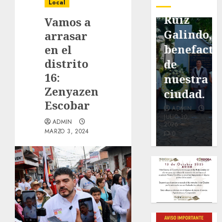
pavimentación
Fortín,
Antonio
Local
de San
con
Ruiz
Vamos a
Marcial
exposición
Galindo,
arrasar
será
de la
benefacto
en el
distrito
mejorada.
cronista
de
16:
Interviene
Minerva
nuestra
Zenyazen
CASF
Salas.
ciudad.
Escobar
ADMIN
ADMIN
ADMIN
JULIO 27,
JULIO 31,
JULIO 30,
ADMIN
2026
2026
2026
MARZO 3, 2024
0
0
0