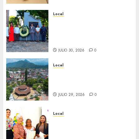
Local
Hoy recordamos el 129
aniversario del natalicio de
Don Antonio Ruiz Galindo,
benefactor de nuestra ciudad.
JULIO 30, 2026
0
Local
Lista la Exposición “Fortín a
través del tiempo”. Se
inaugura el 31 de julio.
JULIO 29, 2026
0
Local
Reciben actas de nacimiento
en ceremonia conmemorativa
del Registro Civil.