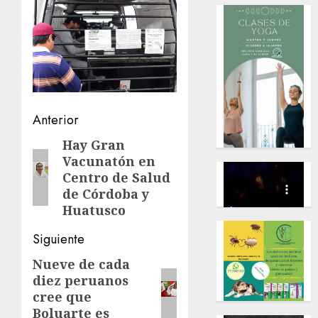
Navegación
Anterior
de
Hay Gran
Entrada
Vacunatón en
anterior:
entradas
Centro de Salud
de Córdoba y
Huatusco
Siguiente
Nueve de cada
Siguiente
diez peruanos
entrada:
cree que
Boluarte es