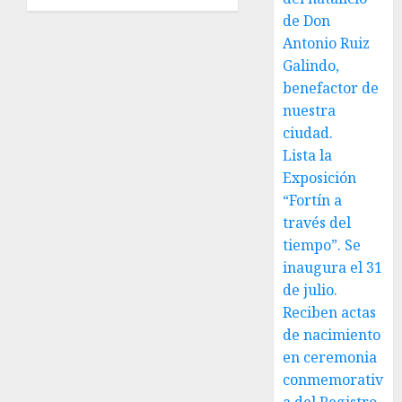
JULIO 31,
natalicio
2026
de Don
de Don
0
Antonio
Antonio Ruiz
Ruiz
Galindo,
Galindo,
benefactor de
benefactor
nuestra
de
ciudad.
nuestra
Lista la
ciudad.
Exposición
“Fortín a
JULIO 30,
2026
través del
0
tiempo”. Se
inaugura el 31
de julio.
Reciben actas
de nacimiento
en ceremonia
conmemorativ