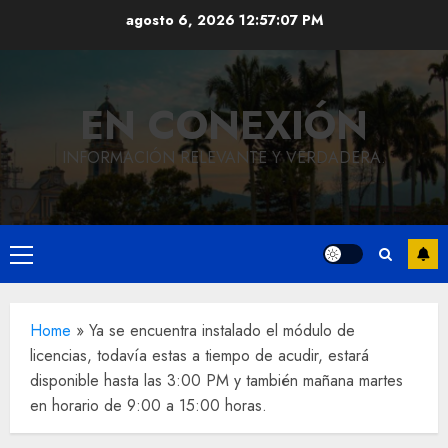
Saltar
agosto 6, 2026
12:57:08 PM
al
contenido
EN CONEXIÓN
INFORMACIÓN RELEVANTE Y VERDADERA.
Menú
Local
principal
Hoy
recordam
Home
»
Ya se encuentra instalado el módulo de
el 129
Local
licencias, todavía estas a tiempo de acudir, estará
disponible hasta las 3:00 PM y también mañana martes
Reviven
aniversar
en horario de 9:00 a 15:00 horas.
la
del
Local
Obra
historia
natalicio