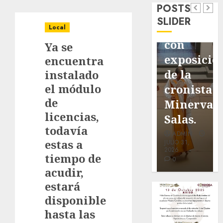
POSTS
de
de
de Don
SLIDER
pavimentación
Fortín,
Antonio
Local
de San
con
Ruiz
Ya se
Marcial
exposición
Galindo,
encuentra
será
de la
benefacto
instalado
el módulo
mejorada.
cronista
de
de
Interviene
Minerva
nuestra
licencias,
CASF
Salas.
ciudad.
todavía
ADMIN
ADMIN
ADMIN
estas a
JULIO 27,
JULIO 31,
JULIO 30,
2026
2026
2026
tiempo de
0
0
0
acudir,
estará
disponible
hasta las