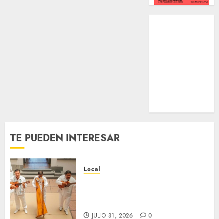
Local
Estatal
Nacional
Internacional
Cultura
Policiaca
Última Hora
Obituario
TE PUEDEN INTERESAR
Local
Reviven la historia de Fortín,
con exposición de la cronista
Minerva Salas.
JULIO 31, 2026
0