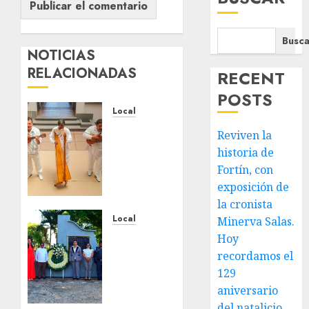
Busca
NOTICIAS
RELACIONADAS
RECENT
POSTS
Local
Reviven
Reviven la
la
historia de
historia
Fortín, con
de
exposición de
Fortín,
con
la cronista
exposición
Local
Minerva Salas.
de la
Hoy
Hoy
cronista
recordamos
recordamos el
Minerva
el 129
129
Salas.
aniversario
aniversario
del
del natalicio