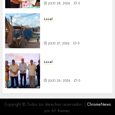
JULIO 28, 2026
0
Local
Obra de pavimentación de San
Marcial será mejorada.
Interviene CASF
JULIO 27, 2026
0
Local
Incentivan gastronomía y
convivencia en Fortín
JULIO 26, 2026
0
Copyright © Todos los derechos reservados.
|
ChromeNews
por AF themes.