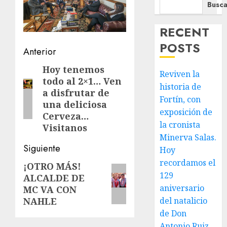
Busca
RECENT
POSTS
Navegación
Anterior
de
Hoy tenemos
Entrada
Reviven la
todo al 2×1… Ven
anterior:
entradas
historia de
a disfrutar de
Fortín, con
una deliciosa
exposición de
Cerveza…
la cronista
Visitanos
Minerva Salas.
Siguiente
Hoy
recordamos el
¡OTRO MÁS!
Siguiente
129
ALCALDE DE
entrada:
aniversario
MC VA CON
NAHLE
del natalicio
de Don
Antonio Ruiz