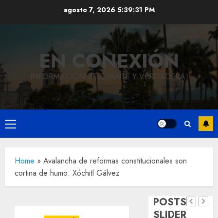
Saltar
agosto 7, 2026
5:39:32 PM
al
contenido
EN CONEXIÓN
INFORMACIÓN RELEVANTE Y VERDADERA.
Local
Hoy
Menú
recordam
principal
el 129
Local
Home
»
Avalancha de reformas constitucionales son
Reviven
aniversar
cortina de humo: Xóchitl Gálvez
la
del
Local
Obra
historia
natalicio
POSTS
de
de
de Don
SLIDER