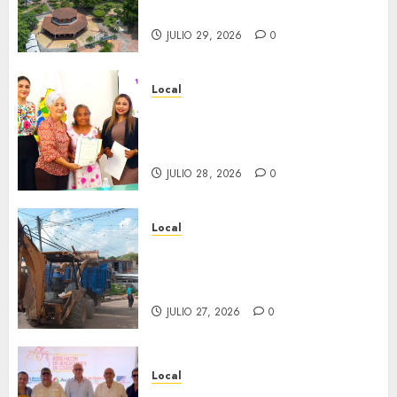
inaugura el 31 de julio.
JULIO 29, 2026
0
Local
Reciben actas de nacimiento
en ceremonia conmemorativa
del Registro Civil.
JULIO 28, 2026
0
Local
Obra de pavimentación de San
Marcial será mejorada.
Interviene CASF
JULIO 27, 2026
0
Local