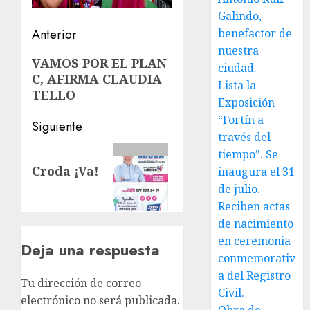
Galindo,
Navegación
benefactor de
Anterior
nuestra
de
Entrada
VAMOS POR EL PLAN
ciudad.
C, AFIRMA CLAUDIA
anterior:
entradas
Lista la
TELLO
Exposición
“Fortín a
Siguiente
través del
Siguiente
tiempo”. Se
Croda ¡Va!
entrada:
inaugura el 31
de julio.
Reciben actas
de nacimiento
en ceremonia
Deja una respuesta
conmemorativ
a del Registro
Tu dirección de correo
Civil.
electrónico no será publicada.