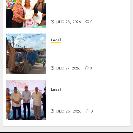
Reciben actas de nacimiento
en ceremonia conmemorativa
del Registro Civil.
JULIO 28, 2026
0
Local
Obra de pavimentación de San
Marcial será mejorada.
Interviene CASF
JULIO 27, 2026
0
Local
Incentivan gastronomía y
convivencia en Fortín
JULIO 26, 2026
0