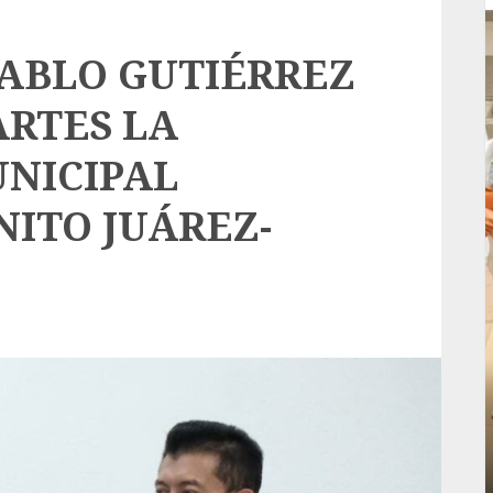
PABLO GUTIÉRREZ
ARTES LA
UNICIPAL
NITO JUÁREZ-
Local
rá
Reviven la historia de Fortín, con exposición
de la cronista Minerva Salas.
ADMIN
JULIO 31, 2026
0