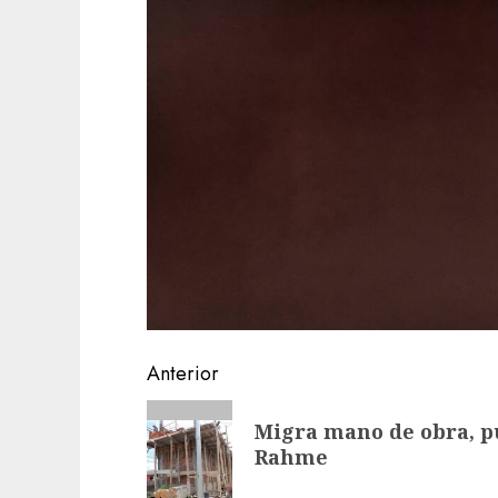
Navegación
Anterior
de
Entrada
Migra mano de obra, p
anterior:
entradas
Rahme