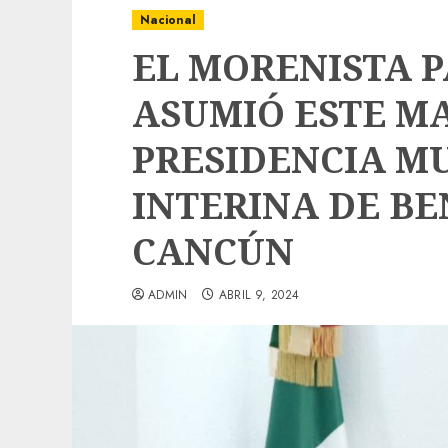
Nacional
EL MORENISTA 
ASUMIÓ ESTE M
PRESIDENCIA M
INTERINA DE BE
CANCÚN
ADMIN
ABRIL 9, 2024
Local
Obra de pavimentación de San Marcial se
mejorada. Interviene CASF
ADMIN
JULIO 27, 2026
0