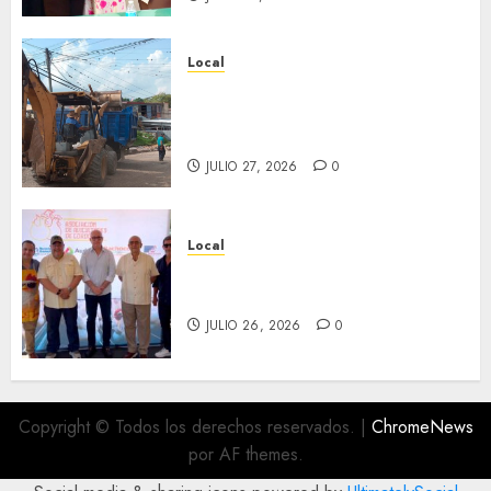
Local
Obra de pavimentación de San
Marcial será mejorada.
Interviene CASF
JULIO 27, 2026
0
Local
Incentivan gastronomía y
convivencia en Fortín
JULIO 26, 2026
0
Copyright © Todos los derechos reservados.
|
ChromeNews
por AF themes.