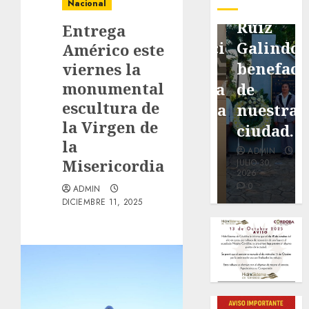
pavimentación
Fortín,
Antonio
Nacional
de San
con
Ruiz
Entrega
Marcial
exposición
Galindo,
Américo este
será
de la
benefacto
viernes la
monumental
mejorada.
cronista
de
escultura de
Interviene
Minerva
nuestra
la Virgen de
CASF
Salas.
ciudad.
la
ADMIN
ADMIN
ADMIN
Misericordia
JULIO 27,
JULIO 31,
JULIO 30,
2026
2026
2026
0
0
0
ADMIN
DICIEMBRE 11, 2025