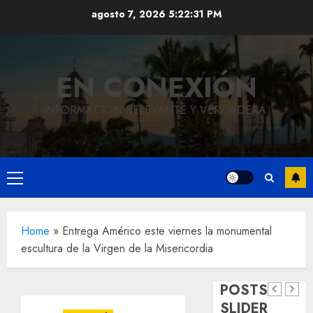
Saltar
agosto 7, 2026
5:22:32 PM
al
contenido
EN CONEXIÓN
INFORMACIÓN RELEVANTE Y VERDADERA.
Local
Hoy
Menú
recordam
principal
el 129
Local
Home
»
Entrega Américo este viernes la monumental
Reviven
aniversar
escultura de la Virgen de la Misericordia
la
del
Local
Obra
historia
natalicio
POSTS
de
de
de Don
SLIDER