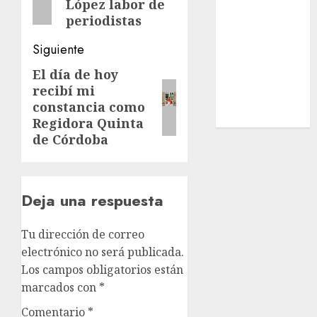
López labor de
Estatal
periodistas
Nacional
Internacional
Siguiente
Cultura
El día de hoy
Siguiente
Policiaca
recibí mi
entrada:
Última Hora
constancia como
Obituario
Regidora Quinta
de Córdoba
Deja una respuesta
Tu dirección de correo
electrónico no será publicada.
Los campos obligatorios están
marcados con
*
Comentario
*