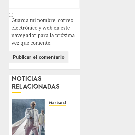
Guarda mi nombre, correo
electrónico y web en este
navegador para la próxima
vez que comente.
NOTICIAS
RELACIONADAS
Nacional
Espectacular
arranque
de la
quinta