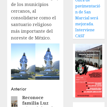
Obra de
de los municipios
pavimentació
cercanos, al
n de San
consolidarse como el
Marcial será
mejorada.
santuario religioso
Interviene
más importante del
CASF
noreste de México.
Navegación
Anterior
de
Reconoce
Entrada
familia Luz
anterior:
entradas
Local