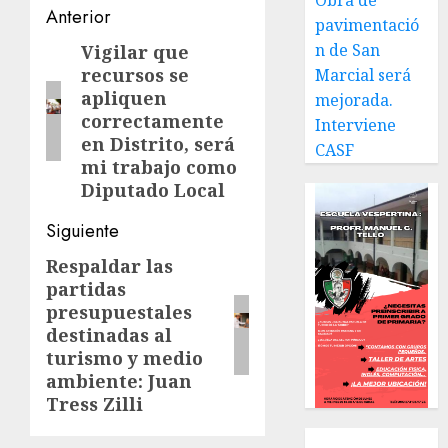
Obra de
Navegación
Anterior
pavimentació
de
n de San
Vigilar que
Entrada
recursos se
Marcial será
anterior:
entradas
apliquen
mejorada.
correctamente
Interviene
en Distrito, será
CASF
mi trabajo como
Diputado Local
Siguiente
Respaldar las
Siguiente
partidas
entrada:
presupuestales
destinadas al
turismo y medio
ambiente: Juan
Tress Zilli
Local