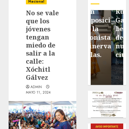
pavimentación
Fortín,
Antonio
Nacional
de San
con
Ruiz
No se vale
Marcial
exposición
Galindo,
que los
será
de la
benefacto
jóvenes
tengan
mejorada.
cronista
de
miedo de
Interviene
Minerva
nuestra
salir a la
CASF
Salas.
ciudad.
calle:
ADMIN
ADMIN
ADMIN
Xóchitl
JULIO 27,
JULIO 31,
JULIO 30,
2026
2026
2026
Gálvez
0
0
0
ADMIN
MAYO 11, 2024