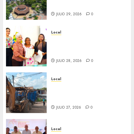
inaugura el 31 de julio.
JULIO 29, 2026
0
Local
Reciben actas de nacimiento
en ceremonia conmemorativa
del Registro Civil.
JULIO 28, 2026
0
Local
Obra de pavimentación de San
Marcial será mejorada.
Interviene CASF
JULIO 27, 2026
0
Local