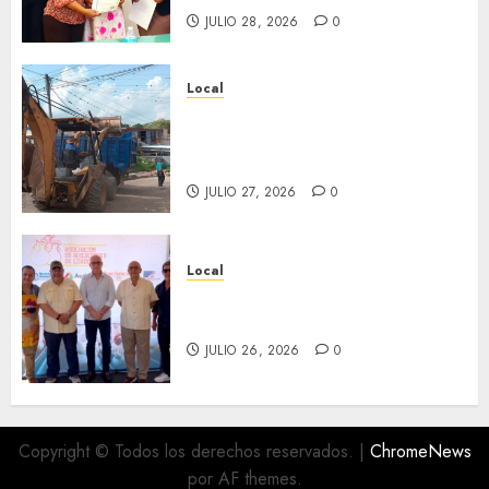
JULIO 28, 2026
0
Local
Obra de pavimentación de San
Marcial será mejorada.
Interviene CASF
JULIO 27, 2026
0
Local
Incentivan gastronomía y
convivencia en Fortín
JULIO 26, 2026
0
Copyright © Todos los derechos reservados.
|
ChromeNews
por AF themes.