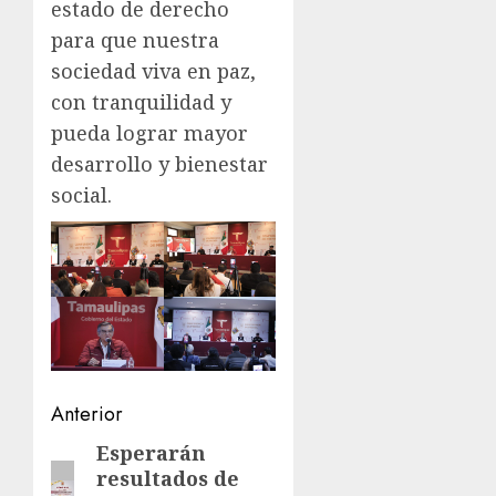
estado de derecho
para que nuestra
sociedad viva en paz,
con tranquilidad y
pueda lograr mayor
desarrollo y bienestar
social.
Navegación
Anterior
de
Esperarán
Entrada
resultados de
anterior:
entradas