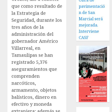
Obra de
que como resultado de
pavimentació
n de San
la Estrategia de
Marcial será
Seguridad, durante los
mejorada.
tres años de la
Interviene
administración del
CASF
gobernador Américo
Villarreal, en
Tamaulipas se han
registrado 5,376
aseguramientos que
comprenden
narcóticos,
armamento, objetos
balísticos, dinero en
efectivo y moneda
Local
extranjera; además se