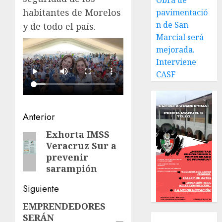
Obra de
habitantes de Morelos
pavimentació
n de San
y de todo el país.
Marcial será
mejorada.
Interviene
CASF
Navegación
Anterior
de
Exhorta IMSS
Entrada
Veracruz Sur a
anterior:
entradas
prevenir
sarampión
Siguiente
EMPRENDEDORES
Siguiente
SERÁN
Local
entrada: