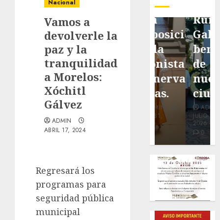
pavimentación
Fortín,
Antonio
Nacional
de San
con
Ruiz
Vamos a
Marcial
exposición
Galindo,
devolverle la
será
de la
benefacto
paz y la
tranquilidad
mejorada.
cronista
de
a Morelos:
Interviene
Minerva
nuestra
Xóchitl
CASF
Salas.
ciudad.
Gálvez
ADMIN
ADMIN
ADMIN
JULIO 27,
JULIO 31,
JULIO 30,
ADMIN
2026
2026
2026
ABRIL 17, 2024
0
0
0
Regresará los
programas para
seguridad pública
municipal