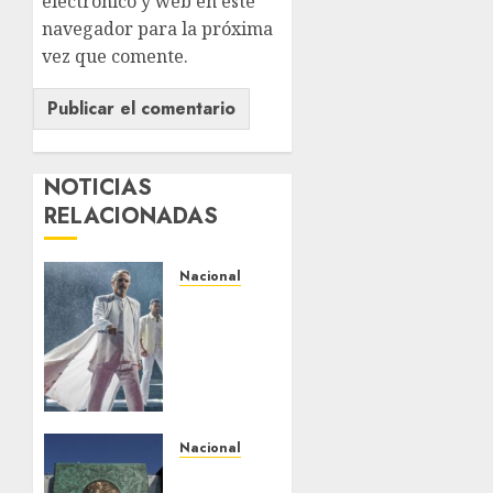
electrónico y web en este
navegador para la próxima
vez que comente.
NOTICIAS
RELACIONADAS
Nacional
Espectacular
arranque
de la
quinta
edición
del
Festival
Nacional
San
Presentan