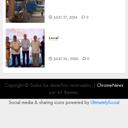
Marcial será mejorada.
Interviene CASF
JULIO 27, 2026
0
Local
Incentivan gastronomía y
convivencia en Fortín
JULIO 26, 2026
0
Copyright © Todos los derechos reservados.
|
ChromeNews
por AF themes.
Social media & sharing icons powered by
UltimatelySocial