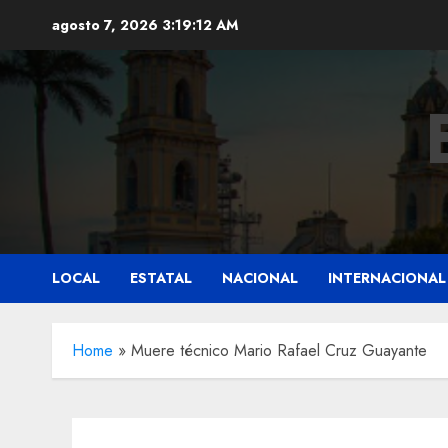
Saltar
agosto 7, 2026
3:19:14 AM
al
contenido
LOCAL
ESTATAL
NACIONAL
INTERNACIONAL
Home
»
Muere técnico Mario Rafael Cruz Guayante