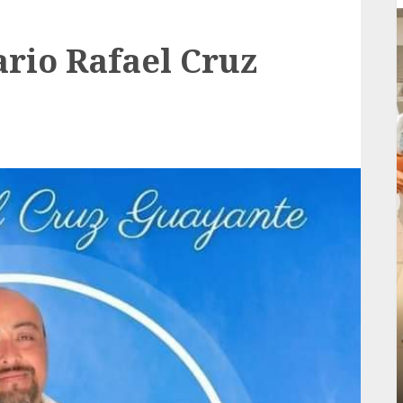
rio Rafael Cruz
Local
rá
Reviven la historia de Fortín, con exposición
de la cronista Minerva Salas.
ADMIN
JULIO 31, 2026
0