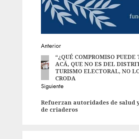
Navegación
Anterior
de
“¿QUÉ COMPROMISO PUEDE T
Entrada
ACÁ, QUE NO ES DEL DISTR
anterior:
entradas
TURISMO ELECTORAL, NO L
CRODA
Siguiente
Siguiente
Refuerzan autoridades de salud 
entrada:
de criaderos