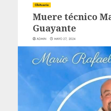
Obituario
Muere técnico Ma
Guayante
ADMIN
MAYO 27, 2024
Local
Obra de pavimentación de San Marcial se
mejorada. Interviene CASF
ADMIN
JULIO 27, 2026
0