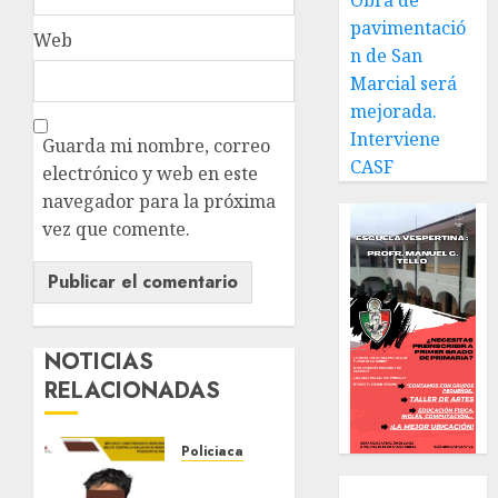
Obra de
pavimentació
Web
n de San
Marcial será
mejorada.
Interviene
Guarda mi nombre, correo
CASF
electrónico y web en este
navegador para la próxima
vez que comente.
NOTICIAS
RELACIONADAS
Policiaca
Fiscalía
Local