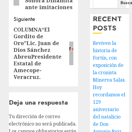
Sonora Dinamita
Busca
ante imitaciones
RECENT
Siguiente
POSTS
COLUMNA“El
Siguiente
Gordito de
entrada:
Oro”Lic. Juan de
Reviven la
Dios Sánchez
historia de
AbreuPresidente
Fortín, con
Estatal de
exposición de
Amecope-
la cronista
Veracruz.
Minerva Salas.
Hoy
recordamos el
Deja una respuesta
129
aniversario
Tu dirección de correo
del natalicio
electrónico no será publicada.
de Don
Los campos obligatorios están
Antonio Ruiz