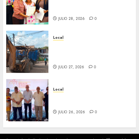
en ceremonia conmemorativa
del Registro Civil.
JULIO 28, 2026
0
Local
Obra de pavimentación de San
Marcial será mejorada.
Interviene CASF
JULIO 27, 2026
0
Local
Incentivan gastronomía y
convivencia en Fortín
JULIO 26, 2026
0