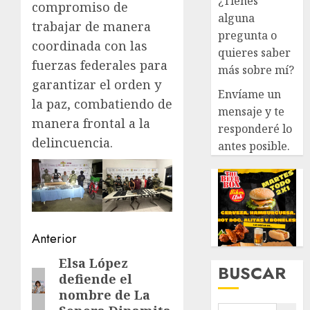
¿Tienes
compromiso de
alguna
trabajar de manera
pregunta o
coordinada con las
quieres saber
fuerzas federales para
más sobre mí?
garantizar el orden y
Envíame un
la paz, combatiendo de
mensaje y te
manera frontal a la
responderé lo
delincuencia.
antes posible.
Navegación
Anterior
de
Elsa López
Entrada
BUSCAR
defiende el
anterior:
entradas
nombre de La