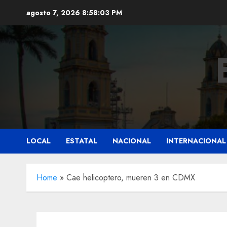
Saltar
agosto 7, 2026
8:58:04 PM
al
contenido
LOCAL
ESTATAL
NACIONAL
INTERNACIONAL
Home
»
Cae helicoptero, mueren 3 en CDMX