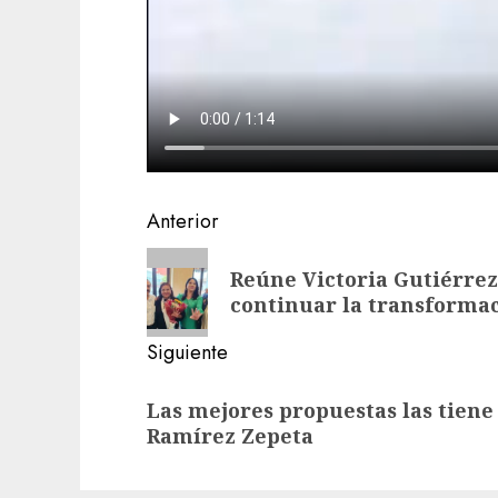
Navegación
Anterior
de
Entrada
Reúne Victoria Gutiérrez
anterior:
entradas
continuar la transforma
Siguiente
Siguiente
Las mejores propuestas las tiene
entrada:
Ramírez Zepeta