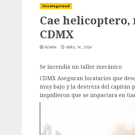
Uncategorized
Cae helicoptero,
CDMX
ADMIN
ABRIL 14, 2024
Se incendia un taller mecánico
CDMX Aseguran locatarios que desd
muy bajo y la destreza del capitán
impidieron que se impactara en tia
Local
Obra de pavimentación de San Marcial se
mejorada. Interviene CASF
ADMIN
JULIO 27, 2026
0