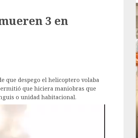
 mueren 3 en
e que despego el helicoptero volaba
 permitió que hiciera maniobras que
nguis o unidad habitacional.
Local
rá
Reviven la historia de Fortín, con exposición
de la cronista Minerva Salas.
ADMIN
JULIO 31, 2026
0