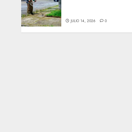
Amplían trabajos de
limpieza de áreas verdes
en Greco y Geo.
JULIO 14, 2026
0