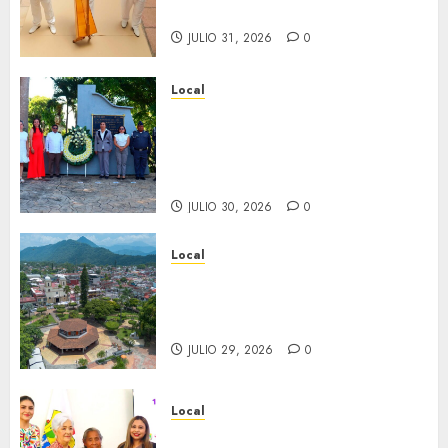
Minerva Salas.
JULIO 31, 2026
0
Local
Hoy recordamos el 129
aniversario del natalicio de
Don Antonio Ruiz Galindo,
benefactor de nuestra ciudad.
JULIO 30, 2026
0
Local
Lista la Exposición “Fortín a
través del tiempo”. Se
inaugura el 31 de julio.
JULIO 29, 2026
0
Local
Reciben actas de nacimiento