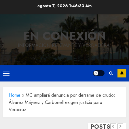
Saltar
agosto 7, 2026
1:46:34 AM
al
contenido
EN CONEXIÓN
INFORMACIÓN RELEVANTE Y VERDADERA.
Local
Menú
Hoy
principal
recordam
el 129
Local
Home
»
MC ampliará denuncia por derrame de crudo;
Álvarez Máynez y Carbonell exigen justicia para
Reviven
aniversar
Veracruz
la
del
Local
Obra
historia
natalicio
POSTS