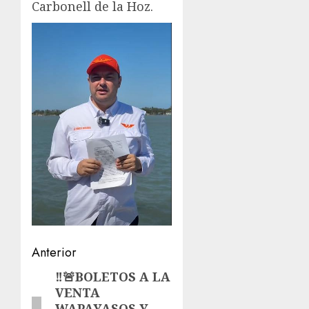
Carbonell de la Hoz.
Navegación
Anterior
de
‼️🚨BOLETOS A LA
Entrada
VENTA
anterior:
entradas
WAPAYASOS Y