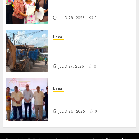
en ceremonia conmemorativa
del Registro Civil.
JULIO 28, 2026
0
Local
Obra de pavimentación de San
Marcial será mejorada.
Interviene CASF
JULIO 27, 2026
0
Local
Incentivan gastronomía y
convivencia en Fortín
JULIO 26, 2026
0