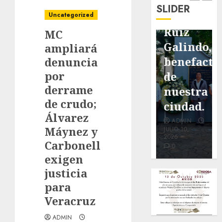
de
de
de Don
SLIDER
pavimentación
Fortín,
Antonio
Uncategorized
de San
con
Ruiz
MC
Marcial
exposición
Galindo,
ampliará
será
de la
benefacto
denuncia
por
mejorada.
cronista
de
derrame
Interviene
Minerva
nuestra
de crudo;
CASF
Salas.
ciudad.
Álvarez
ADMIN
ADMIN
ADMIN
Máynez y
JULIO 27,
JULIO 31,
JULIO 30,
2026
2026
2026
Carbonell
0
0
0
exigen
justicia
para
Veracruz
ADMIN