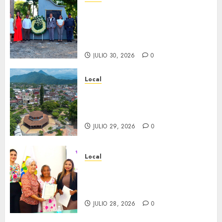
Hoy recordamos el 129
aniversario del natalicio de
Don Antonio Ruiz Galindo,
benefactor de nuestra ciudad.
JULIO 30, 2026
0
Local
Lista la Exposición “Fortín a
través del tiempo”. Se
inaugura el 31 de julio.
JULIO 29, 2026
0
Local
Reciben actas de nacimiento
en ceremonia conmemorativa
del Registro Civil.
JULIO 28, 2026
0