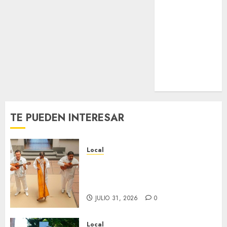
2026
Estatal
0
Nacional
Internacional
Cultura
Policiaca
Última Hora
Obituario
TE PUEDEN INTERESAR
Local
Reviven la historia de Fortín,
con exposición de la cronista
Minerva Salas.
JULIO 31, 2026
0
Local