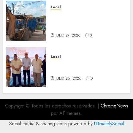
Local
Obra de pavimentación de San
Marcial será mejorada.
Interviene CASF
JULIO 27, 2026
0
Local
Incentivan gastronomía y
convivencia en Fortín
JULIO 26, 2026
0
Copyright © Todos los derechos reservados.
|
ChromeNews
por AF themes.
Social media & sharing icons powered by
UltimatelySocial