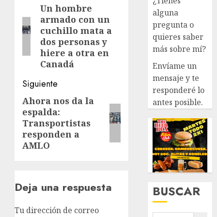
¿Tienes
de
Un hombre
Entrada
alguna
armado con un
anterior:
entradas
pregunta o
cuchillo mata a
quieres saber
dos personas y
más sobre mí?
hiere a otra en
Canadá
Envíame un
mensaje y te
Siguiente
responderé lo
Ahora nos da la
Siguiente
antes posible.
espalda:
entrada:
Transportistas
responden a
AMLO
Deja una respuesta
BUSCAR
Tu dirección de correo