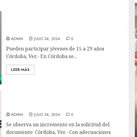
Tendrá Córdoba primer Cabildo Juvenil en
agosto
ADMIN
JULIO 24, 2024
0
Pueden participar jóvenes de 15 a 29 años
Córdoba, Ver.- En Córdoba se...
LEER MÁS
Hasta 80 pasaportes diarios se gestionan en
oficina de enlace
Local
ADMIN
JULIO 24, 2024
0
rá
Reviven la historia de Fortín, con exposición
Se observa un incremento en la solicitud del
de la cronista Minerva Salas.
documento Córdoba, Ver.- Con adecuaciones
ADMIN
JULIO 31, 2026
0