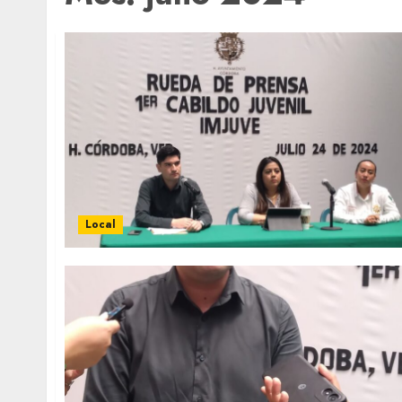
Local
Local
Obra de pavimentación de San Marcial se
mejorada. Interviene CASF
ADMIN
JULIO 27, 2026
0