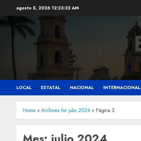
Saltar
agosto 5, 2026
12:23:34 AM
al
contenido
LOCAL
ESTATAL
NACIONAL
INTERNACIONAL
Home
»
Archives for julio 2024
»
Página 3
Mes:
julio 2024