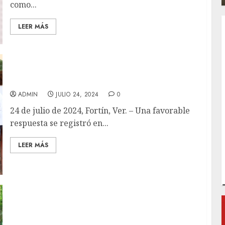
como...
LEER MÁS
Responden ciudadanos a jornadas de salud
ADMIN
JULIO 24, 2024
0
24 de julio de 2024, Fortín, Ver. – Una favorable
respuesta se registró en...
LEER MÁS
𝗦𝗲 𝗱𝗮 𝗺𝗮𝗻𝘁𝗲𝗻𝗶𝗺𝗶𝗲𝗻𝘁𝗼 𝗮𝗹 𝗮𝗿𝗯𝗼𝗹𝗮𝗱𝗼 𝗱𝗲 𝗹𝗮
𝗖𝗶𝘂𝗱𝗮𝗱 𝗱𝗲 𝗹𝗼𝘀 𝗔𝗵𝘂𝗲𝗵𝘂𝗲𝘁𝗲𝘀*Experto explica
en qué consiste.