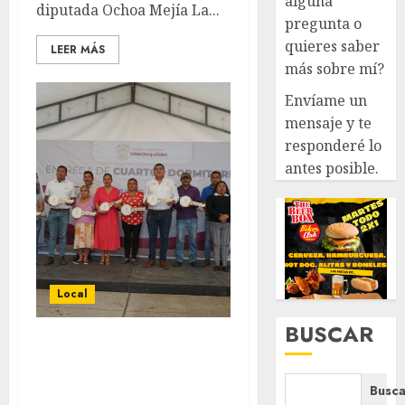
alguna
diputada Ochoa Mejía La...
pregunta o
quieres saber
LEER MÁS
más sobre mí?
Envíame un
mensaje y te
responderé lo
antes posible.
Local
BUSCAR
ENTREGAN MÁS
CUARTOS DORMITORIO,
Busca
AHORA EN SUMIDERO