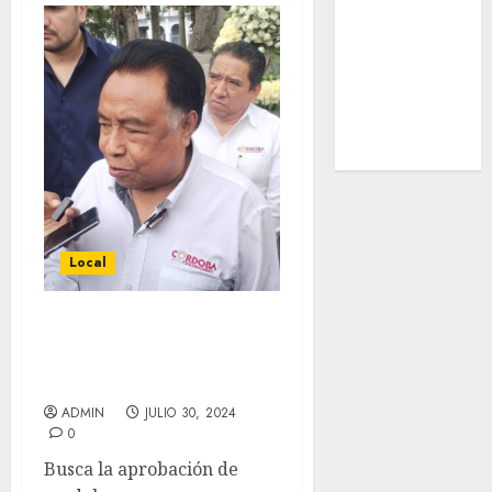
Nacional
Internacional
Cultura
Policiaca
Última Hora
Obituario
Local
Insiste Juan Martínez
Flores en consulta
ciudadana
ADMIN
JULIO 30, 2024
0
Busca la aprobación de