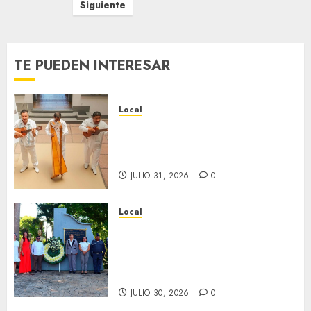
de
Siguiente
entradas
TE PUEDEN INTERESAR
Local
Reviven la historia de Fortín,
con exposición de la cronista
Minerva Salas.
JULIO 31, 2026
0
Local
Hoy recordamos el 129
aniversario del natalicio de
Don Antonio Ruiz Galindo,
benefactor de nuestra ciudad.
JULIO 30, 2026
0