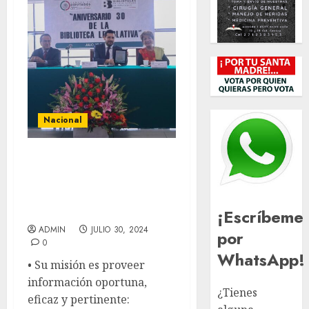
Nacional
Conmemoran en San
Lázaro el 30 aniversario
de la Biblioteca
Legislativa
¡Escríbeme
ADMIN
JULIO 30, 2024
por
0
WhatsApp!
• Su misión es proveer
información oportuna,
¿Tienes
eficaz y pertinente: