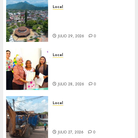
Local
Lista la Exposición “Fortín a
través del tiempo”. Se
inaugura el 31 de julio.
JULIO 29, 2026
0
Local
Reciben actas de nacimiento
en ceremonia conmemorativa
del Registro Civil.
JULIO 28, 2026
0
Local
Obra de pavimentación de San
Marcial será mejorada.
Interviene CASF
JULIO 27, 2026
0