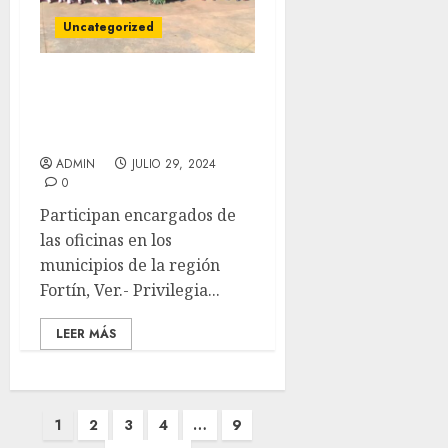
Uncategorized
Conmemoran en Fortín
165 aniversario del
Registro Civil
ADMIN
JULIO 29, 2024
0
Participan encargados de
las oficinas en los
municipios de la región
Fortín, Ver.- Privilegia...
LEER MÁS
Paginación
1
2
3
4
…
9