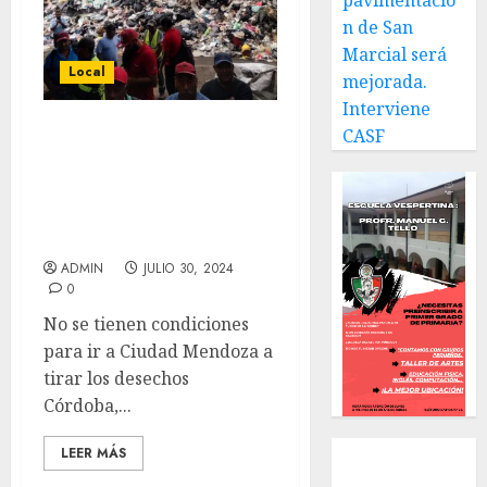
pavimentació
n de San
Marcial será
Local
mejorada.
Interviene
CASF
Se llena de basura
oficinas de Limpia
Pública ante falta de
camiones: Ramos
Bozziere
ADMIN
JULIO 30, 2024
0
No se tienen condiciones
para ir a Ciudad Mendoza a
tirar los desechos
Córdoba,...
Local
LEER MÁS
Estatal