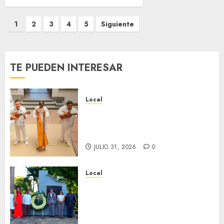
Paginación
1
2
3
4
5
Siguiente
de
entradas
TE PUEDEN INTERESAR
Local
Reviven la historia de Fortín,
con exposición de la cronista
Minerva Salas.
JULIO 31, 2026
0
Local
Hoy recordamos el 129
aniversario del natalicio de
Don Antonio Ruiz Galindo,
benefactor de nuestra ciudad.