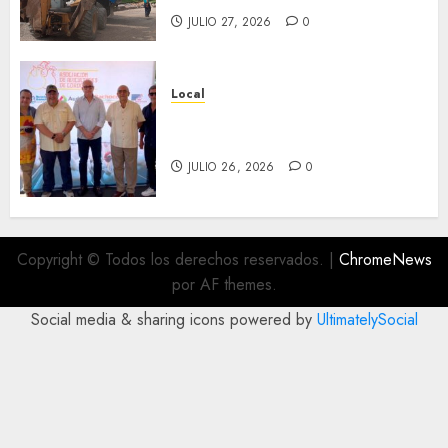
JULIO 27, 2026
0
Local
Incentivan gastronomía y
convivencia en Fortín
JULIO 26, 2026
0
Copyright © Todos los derechos reservados.
|
ChromeNews
por AF themes.
Social media & sharing icons powered by
UltimatelySocial