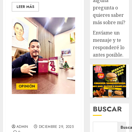
alguna
LEER MÁS
pregunta o
quieres saber
más sobre mí?
Envíame un
mensaje y te
responderé lo
antes posible.
OPINIÓN
Gracias, 2025.Lo que yo
BUSCAR
pienso.Juan Javier Gómez
Cazarín.
ADMIN
DICIEMBRE 29, 2025
Busca