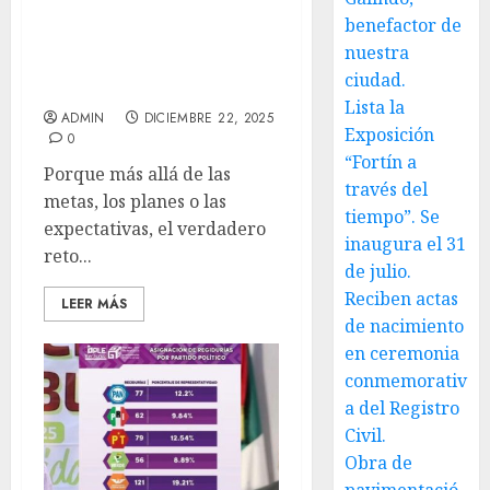
Pensar en 2026 no es
benefactor de
adelantarse al futuro, es
nuestra
detenerse a elegirlo con
ciudad.
conciencia
Lista la
ADMIN
DICIEMBRE 22, 2025
Exposición
0
“Fortín a
Porque más allá de las
través del
metas, los planes o las
tiempo”. Se
expectativas, el verdadero
inaugura el 31
reto...
de julio.
Reciben actas
LEER MÁS
de nacimiento
en ceremonia
conmemorativ
a del Registro
Civil.
Obra de