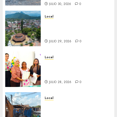
JULIO 30, 2026
0
Local
Lista la Exposición “Fortín a
través del tiempo”. Se
inaugura el 31 de julio.
JULIO 29, 2026
0
Local
Reciben actas de nacimiento
en ceremonia conmemorativa
del Registro Civil.
JULIO 28, 2026
0
Local
Obra de pavimentación de San
Marcial será mejorada.
Interviene CASF