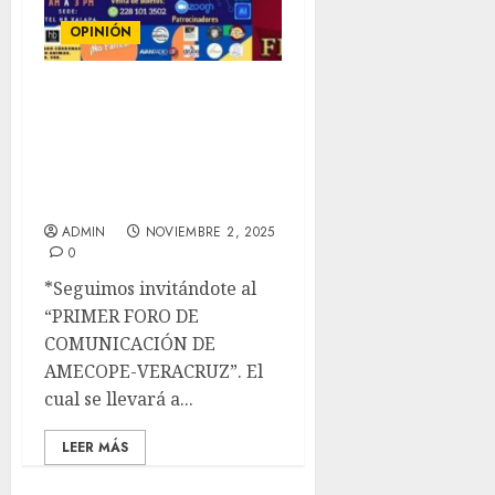
OPINIÓN
COLUMNA“El Gordito de
Oro”Lic. Juan de Dios
Sánchez
AbreuPresidente de
Amecope-Veracruz.
ADMIN
NOVIEMBRE 2, 2025
0
*Seguimos invitándote al
“PRIMER FORO DE
COMUNICACIÓN DE
AMECOPE-VERACRUZ”. El
cual se llevará a...
LEER MÁS