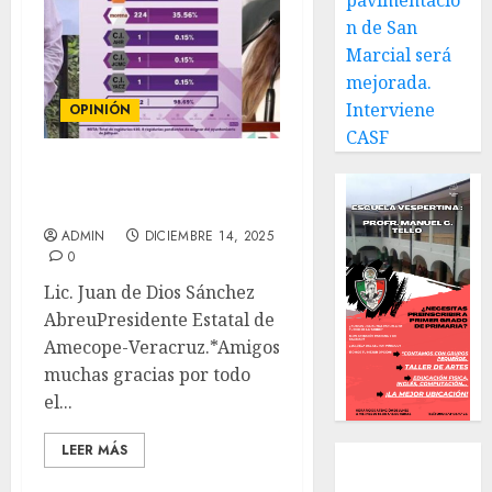
pavimentació
n de San
Marcial será
mejorada.
Interviene
OPINIÓN
CASF
COLUMNA “El Gordito de
Oro”
ADMIN
DICIEMBRE 14, 2025
0
Lic. Juan de Dios Sánchez
AbreuPresidente Estatal de
Amecope-Veracruz.*Amigos
muchas gracias por todo
el...
LEER MÁS
Local
Estatal