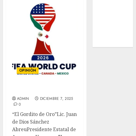
Nacional
Internacional
Cultura
Policiaca
Última Hora
Obituario
OPINIÓN
“El Gordito de Oro”
ADMIN
DICIEMBRE 7, 2025
0
“El Gordito de Oro”Lic. Juan
de Dios Sánchez
AbreuPresidente Estatal de