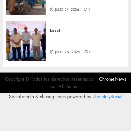
Interviene CASF
JULIO 27, 2026
0
Local
Incentivan gastronomía y
convivencia en Fortín
JULIO 26, 2026
0
Copyright © Todos los derechos reservados.
|
ChromeNews
por AF themes.
Social media & sharing icons powered by
UltimatelySocial