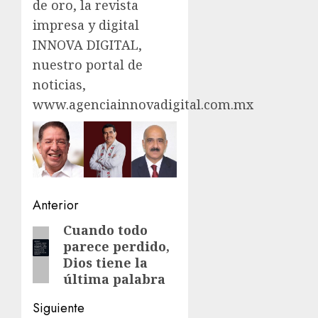
de oro, la revista
impresa y digital
INNOVA DIGITAL,
nuestro portal de
noticias,
www.agenciainnovadigital.com.mx
Navegación
Anterior
de
Cuando todo
Entrada
parece perdido,
anterior:
entradas
Dios tiene la
última palabra
Siguiente