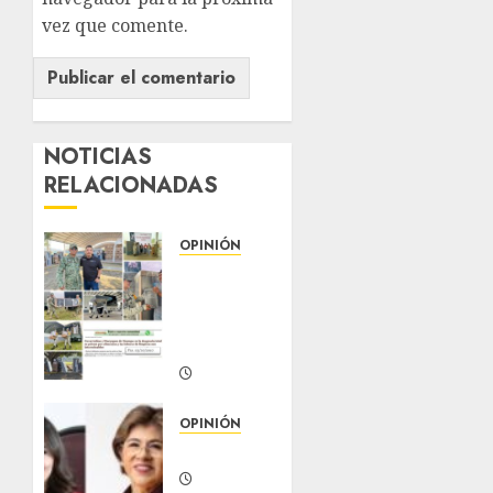
vez que comente.
NOTICIAS
RELACIONADAS
OPINIÓN
16 años
después.Lo
que yo
pienso
MARZO 3,
2026
OPINIÓN
0
COLUMNA