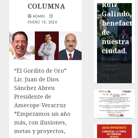
de San
con
Ruiz
COLUMNA
Marcial
exposición
Galindo,
ADMIN
será
de la
benefacto
ENERO 18, 2026
mejorada.
cronista
de
Interviene
Minerva
nuestra
CASF
Salas.
ciudad.
ADMIN
ADMIN
ADMIN
JULIO 27,
JULIO 31,
JULIO 30,
“El Gordito de Oro”
2026
2026
2026
0
0
0
Lic. Juan de Dios
Sánchez Abreu
Presidente de
Amecope-Veracruz
*Empezamos un año
más, con ilusiones,
metas y proyectos,