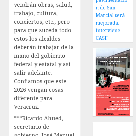
pavimentació
vendrán obras, salud,
n de San
trabajo, cultura,
Marcial será
conciertos, etc., pero
mejorada.
para que suceda todo
Interviene
CASF
estos los alcaldes
deberán trabajar de la
mano del gobierno
federal y estatal y asi
salir adelante.
Confiamos que este
2026 vengan cosas
diferente para
Veracruz.
***Ricardo Ahued,
Local
secretario de
Estatal
gobierno, José Manuel