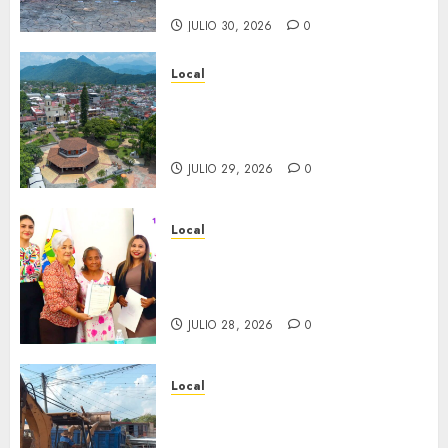
benefactor de nuestra ciudad.
JULIO 30, 2026
0
Local
Lista la Exposición “Fortín a
través del tiempo”. Se
inaugura el 31 de julio.
JULIO 29, 2026
0
Local
Reciben actas de nacimiento
en ceremonia conmemorativa
del Registro Civil.
JULIO 28, 2026
0
Local
Obra de pavimentación de San
Marcial será mejorada.