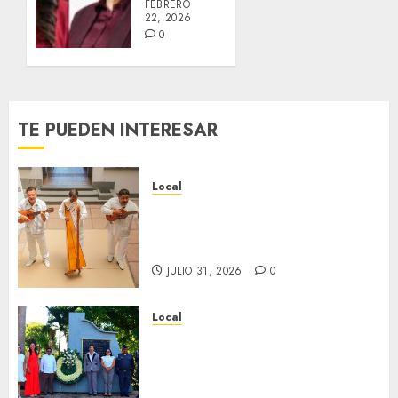
FEBRERO
22, 2026
0
TE PUEDEN INTERESAR
Local
Reviven la historia de Fortín,
con exposición de la cronista
Minerva Salas.
JULIO 31, 2026
0
Local
Hoy recordamos el 129
aniversario del natalicio de
Don Antonio Ruiz Galindo,