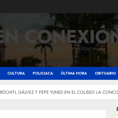
EN CONEXIÓ
INFORMACIÓN RELEVANTE Y VERDADERA.
CULTURA
POLICIACA
ÚLTIMA HORA
OBITUARIO
XÓCHITL GÁLVEZ Y PEPE YUNES EN EL COLISEO LA CONCO