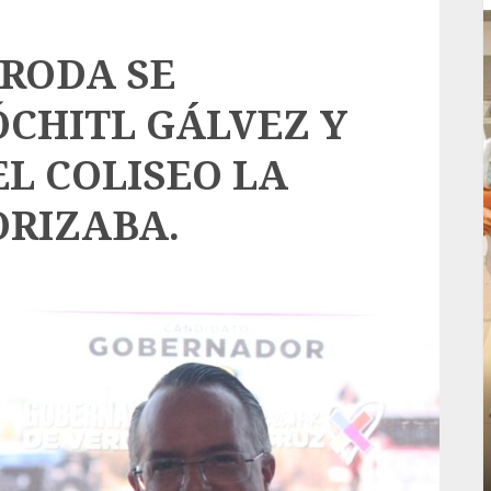
CRODA SE
ÓCHITL GÁLVEZ Y
EL COLISEO LA
ORIZABA.
Local
rá
Reviven la historia de Fortín, con exposición
de la cronista Minerva Salas.
ADMIN
JULIO 31, 2026
0