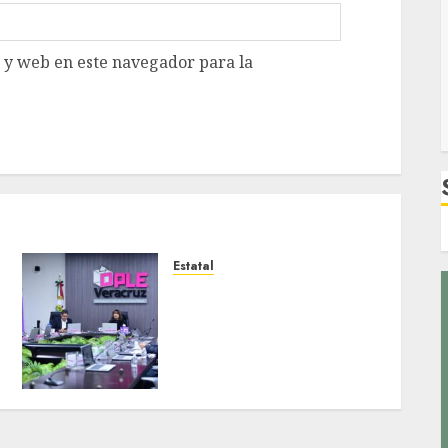
 y web en este navegador para la
Estatal
Inclusión, principio de
igualdad y no
discriminación pilares que
consolidan la democracia
en Veracruz
MARZO 31, 2026
0