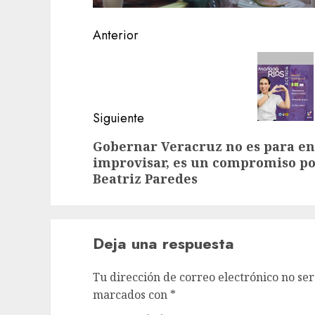
Navegación
Anterior
de
Entrada
anterior:
entradas
Siguiente
Siguiente
Gobernar Veracruz no es para en
improvisar, es un compromiso por 
entrada:
Beatriz Paredes
Deja una respuesta
Tu dirección de correo electrónico no ser
marcados con
*