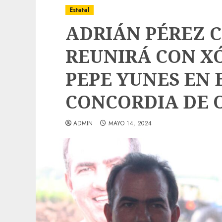
Estatal
ADRIÁN PÉREZ 
REUNIRÁ CON X
PEPE YUNES EN 
CONCORDIA DE 
ADMIN
MAYO 14, 2024
Local
Obra de pavimentación de San Marcial se
mejorada. Interviene CASF
ADMIN
JULIO 27, 2026
0