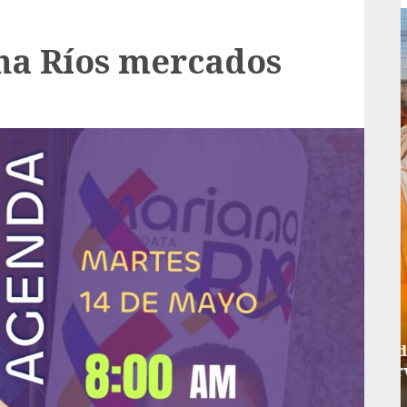
na Ríos mercados
Local
rá
Reviven la historia de Fortín, con exposición
de la cronista Minerva Salas.
ADMIN
JULIO 31, 2026
0