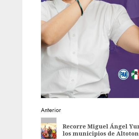
Navegación
Anterior
de
Entrada
Recorre Miguel Ángel Yun
anterior:
entradas
los municipios de Altoton