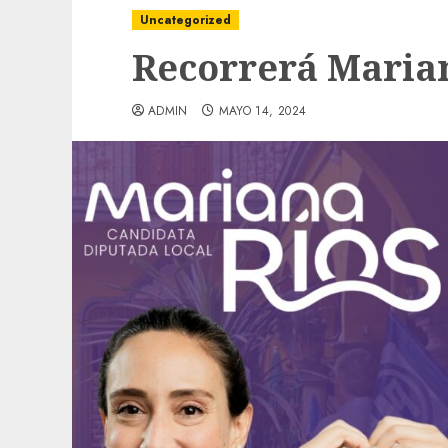
Uncategorized
Recorrerá Maria
ADMIN
MAYO 14, 2024
Local
Obra de pavimentación de San Marcial se
mejorada. Interviene CASF
ADMIN
JULIO 27, 2026
0