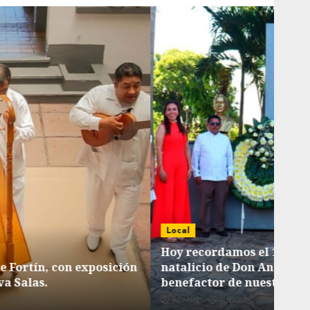
Local
Loca
Hoy recordamos el 129 aniversario del
natalicio de Don Antonio Ruiz Galindo,
List
benefactor de nuestra ciudad.
tiem
ADMIN
JULIO 30, 2026
0
AD