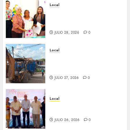
Local
Reciben actas de nacimiento
en ceremonia conmemorativa
del Registro Civil.
JULIO 28, 2026
0
Local
Obra de pavimentación de San
Marcial será mejorada.
Interviene CASF
JULIO 27, 2026
0
Local
Incentivan gastronomía y
convivencia en Fortín
JULIO 26, 2026
0