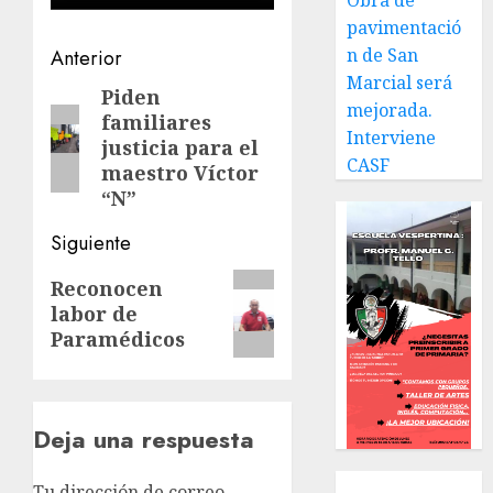
Obra de
pavimentació
Navegación
n de San
Anterior
Marcial será
de
Piden
Entrada
mejorada.
familiares
anterior:
entradas
Interviene
justicia para el
CASF
maestro Víctor
“N”
Siguiente
Siguiente
Reconocen
labor de
entrada:
Paramédicos
Deja una respuesta
Local
Tu dirección de correo