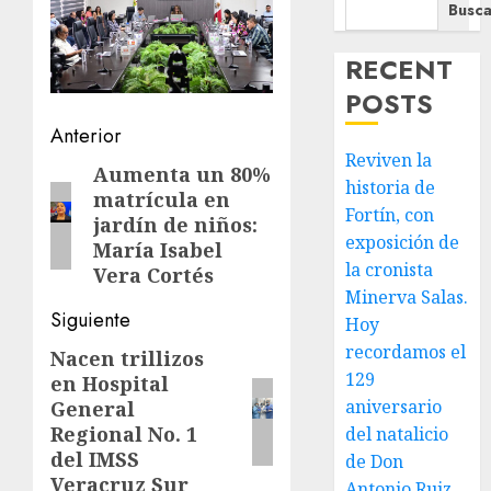
Busca
RECENT
POSTS
Navegación
Anterior
Reviven la
de
Aumenta un 80%
Entrada
historia de
matrícula en
anterior:
entradas
Fortín, con
jardín de niños:
exposición de
María Isabel
la cronista
Vera Cortés
Minerva Salas.
Siguiente
Hoy
recordamos el
Nacen trillizos
Siguiente
129
en Hospital
entrada:
aniversario
General
Regional No. 1
del natalicio
del IMSS
de Don
Veracruz Sur
Antonio Ruiz