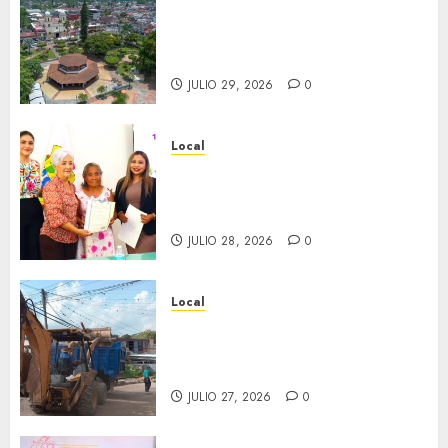
Lista la Exposición “Fortín a
través del tiempo”. Se
inaugura el 31 de julio.
JULIO 29, 2026
0
Local
Reciben actas de nacimiento
en ceremonia conmemorativa
del Registro Civil.
JULIO 28, 2026
0
Local
Obra de pavimentación de San
Marcial será mejorada.
Interviene CASF
JULIO 27, 2026
0