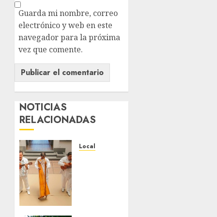
Guarda mi nombre, correo
electrónico y web en este
navegador para la próxima
vez que comente.
NOTICIAS
RELACIONADAS
Local
Reviven
la
historia
de
Fortín,
con