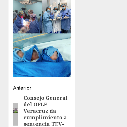
Navegación
Anterior
de
Consejo General
Entrada
del OPLE
anterior:
entradas
Veracruz da
cumplimiento a
sentencia TEV-