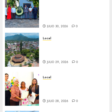
Hoy recordamos el 129
aniversario del natalicio de
Don Antonio Ruiz Galindo,
benefactor de nuestra ciudad.
JULIO 30, 2026
0
Local
Lista la Exposición “Fortín a
través del tiempo”. Se
inaugura el 31 de julio.
JULIO 29, 2026
0
Local
Reciben actas de nacimiento
en ceremonia conmemorativa
del Registro Civil.
JULIO 28, 2026
0