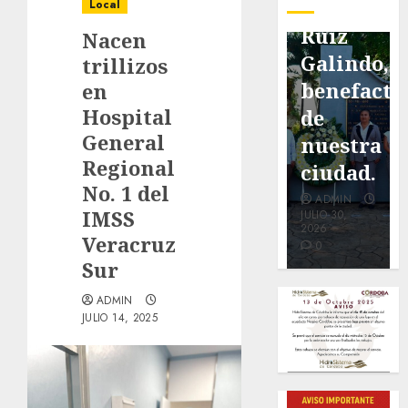
pavimentación
Fortín,
Antonio
Local
de San
con
Ruiz
Nacen
Marcial
exposición
Galindo,
trillizos
será
de la
benefacto
en
Hospital
mejorada.
cronista
de
General
Interviene
Minerva
nuestra
Regional
CASF
Salas.
ciudad.
No. 1 del
ADMIN
ADMIN
ADMIN
IMSS
JULIO 27,
JULIO 31,
JULIO 30,
2026
2026
2026
Veracruz
0
0
0
Sur
ADMIN
JULIO 14, 2025