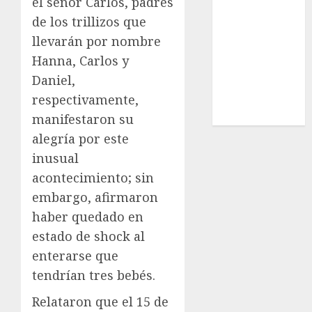
el señor Carlos, padres
Estatal
de los trillizos que
Nacional
llevarán por nombre
Internacional
Hanna, Carlos y
Cultura
Daniel,
Policiaca
respectivamente,
Última Hora
Obituario
manifestaron su
alegría por este
inusual
acontecimiento; sin
embargo, afirmaron
haber quedado en
estado de shock al
enterarse que
tendrían tres bebés.
Relataron que el 15 de