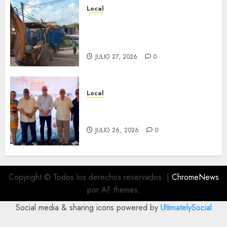
Local
Obra de pavimentación de San
Marcial será mejorada.
Interviene CASF
JULIO 27, 2026
0
Local
Incentivan gastronomía y
convivencia en Fortín
JULIO 26, 2026
0
Copyright © Todos los derechos reservados.
|
ChromeNews
por AF themes.
Social media & sharing icons powered by
UltimatelySocial