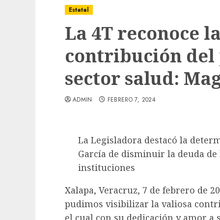
Estatal
La 4T reconoce la
contribución del
sector salud: Ma
ADMIN
FEBRERO 7, 2024
La Legisladora destacó la deter
García de disminuir la deuda de 
instituciones
Local
Obra de pavimentación de San Marcial se
Xalapa, Veracruz, 7 de febrero de 20
mejorada. Interviene CASF
pudimos visibilizar la valiosa contr
ADMIN
JULIO 27, 2026
0
el cual con su dedicación y amor a