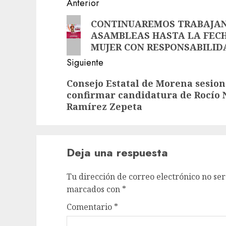
Navegación
Anterior
de
Entrada
CONTINUAREMOS TRABAJAN
ASAMBLEAS HASTA LA FECH
anterior:
entradas
MUJER CON RESPONSABILID
Siguiente
Siguiente
Consejo Estatal de Morena sesio
confirmar candidatura de Rocío 
entrada:
Ramírez Zepeta
Deja una respuesta
Tu dirección de correo electrónico no ser
marcados con
*
Comentario
*