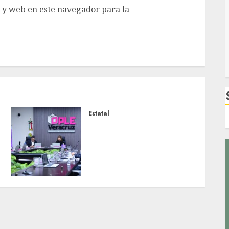
 y web en este navegador para la
Estatal
Inclusión, principio de
igualdad y no
discriminación pilares que
consolidan la democracia
en Veracruz
MARZO 31, 2026
0