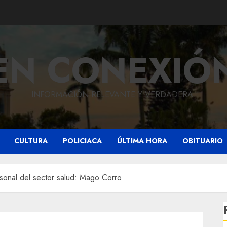
EN CONEXIÓ
INFORMACIÓN RELEVANTE Y VERDADERA.
CULTURA
POLICIACA
ÚLTIMA HORA
OBITUARIO
rsonal del sector salud: Mago Corro