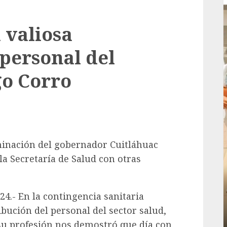
 valiosa
 personal del
go Corro
minación del gobernador Cuitláhuac
la Secretaría de Salud con otras
Local
rá
24.- En la contingencia sanitaria
Reviven la historia de Fortín, con exposición
de la cronista Minerva Salas.
ibución del personal del sector salud,
ADMIN
JULIO 31, 2026
0
 su profesión nos demostró que día con