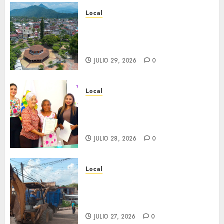
Local
Lista la Exposición “Fortín a
través del tiempo”. Se
inaugura el 31 de julio.
JULIO 29, 2026
0
Local
Reciben actas de nacimiento
en ceremonia conmemorativa
del Registro Civil.
JULIO 28, 2026
0
Local
Obra de pavimentación de San
Marcial será mejorada.
Interviene CASF
JULIO 27, 2026
0