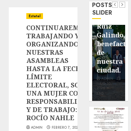
POSTS
de
de
de Don
SLIDER
pavimentación
Fortín,
Antonio
Estatal
de San
con
Ruiz
CONTINUAREMOS
Marcial
exposición
Galindo,
TRABAJANDO Y
será
de la
benefacto
ORGANIZANDO
NUESTRAS
mejorada.
cronista
de
ASAMBLEAS
Interviene
Minerva
nuestra
HASTA LA FECHA
CASF
Salas.
ciudad.
LÍMITE
ADMIN
ADMIN
ADMIN
ELECTORAL, SOY
JULIO 27,
JULIO 31,
JULIO 30,
2026
2026
2026
UNA MUJER CON
0
0
0
RESPONSABILIDAD
Y DE TRABAJO:
ROCÍO NAHLE
ADMIN
FEBRERO 7, 2024