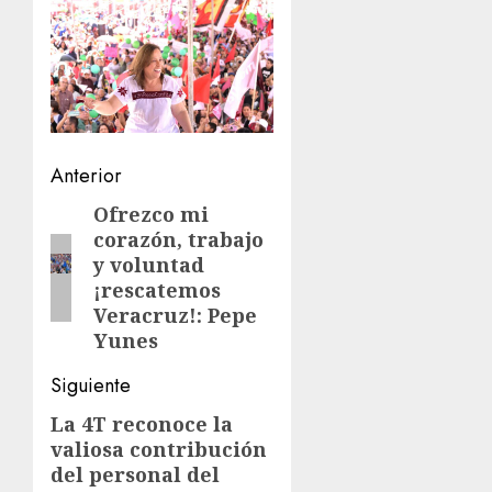
Navegación
Anterior
de
Ofrezco mi
Entrada
corazón, trabajo
anterior:
entradas
y voluntad
¡rescatemos
Veracruz!: Pepe
Yunes
Siguiente
La 4T reconoce la
Siguiente
valiosa contribución
entrada:
del personal del