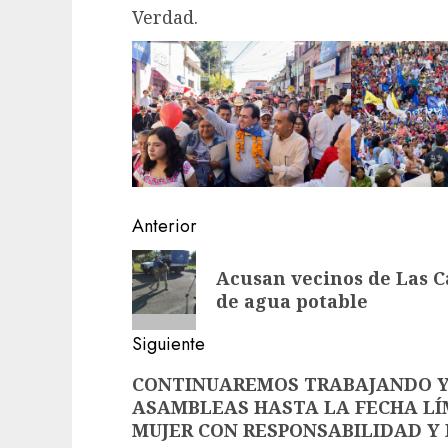
Verdad.
Navegación
Anterior
de
Entrada
Acusan vecinos de Las 
anterior:
entradas
de agua potable
Siguiente
Siguiente
CONTINUAREMOS TRABAJANDO Y
ASAMBLEAS HASTA LA FECHA LÍ
entrada:
MUJER CON RESPONSABILIDAD Y 