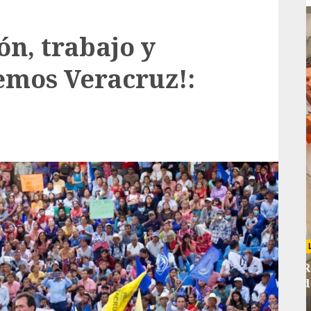
ón, trabajo y
emos Veracruz!:
Local
rá
Reviven la historia de Fortín, con exposición
de la cronista Minerva Salas.
ADMIN
JULIO 31, 2026
0