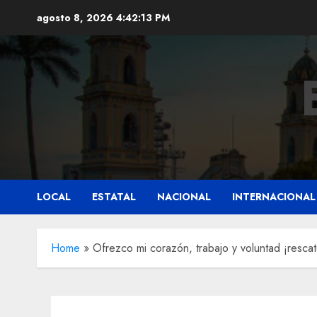
Saltar
agosto 8, 2026
4:42:14 PM
al
contenido
LOCAL
ESTATAL
NACIONAL
INTERNACIONAL
Home
»
Ofrezco mi corazón, trabajo y voluntad ¡resc