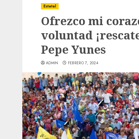
Estatal
Ofrezco mi coraz
voluntad ¡rescat
Pepe Yunes
ADMIN
FEBRERO 7, 2024
Local
Obra de pavimentación de San Marcial se
mejorada. Interviene CASF
ADMIN
JULIO 27, 2026
0