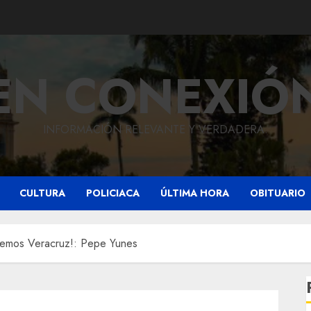
EN CONEXIÓ
INFORMACIÓN RELEVANTE Y VERDADERA.
CULTURA
POLICIACA
ÚLTIMA HORA
OBITUARIO
atemos Veracruz!: Pepe Yunes