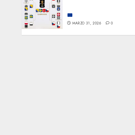
¡LOS ÚLTIMOS BOLETOS
EUROPEOS ESTÁN LISTOS!
⚽
🔥
MARZO 31, 2026
0