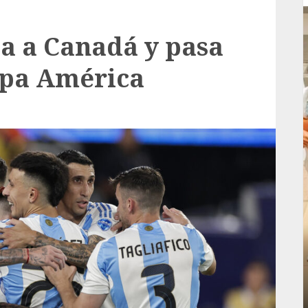
a a Canadá y pasa
Copa América
Local
rá
Reviven la historia de Fortín, con exposición
de la cronista Minerva Salas.
ADMIN
JULIO 31, 2026
0