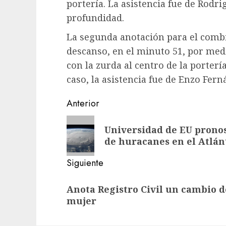
portería. La asistencia fue de Rodr
profundidad.
La segunda anotación para el comb
descanso, en el minuto 51, por medi
con la zurda al centro de la porterí
caso, la asistencia fue de Enzo Fern
Navegación
Anterior
de
Entrada
Universidad de EU pronos
anterior:
entradas
de huracanes en el Atlán
Siguiente
Siguiente
Anota Registro Civil un cambio 
entrada:
mujer