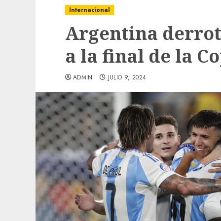
Internacional
Argentina derrot
a la final de la 
ADMIN
JULIO 9, 2024
Local
Obra de pavimentación de San Marcial se
mejorada. Interviene CASF
ADMIN
JULIO 27, 2026
0