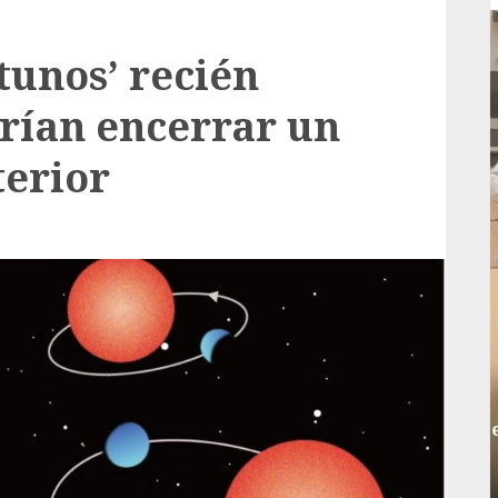
tunos’ recién
rían encerrar un
terior
Local
rá
Reviven la historia de Fortín, con exposición
de la cronista Minerva Salas.
ADMIN
JULIO 31, 2026
0