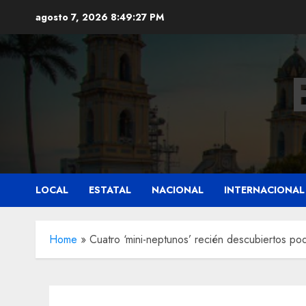
Saltar
agosto 7, 2026
8:49:28 PM
al
contenido
LOCAL
ESTATAL
NACIONAL
INTERNACIONAL
Home
»
Cuatro ‘mini-neptunos’ recién descubiertos podr