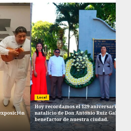
Local
Loca
Hoy recordamos el 129 aniversario del
natalicio de Don Antonio Ruiz Galindo,
List
benefactor de nuestra ciudad.
tiem
ADMIN
JULIO 30, 2026
0
AD