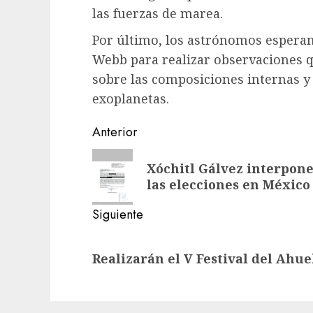
las fuerzas de marea.
Por último, los astrónomos esperan 
Webb para realizar observaciones q
sobre las composiciones internas y
exoplanetas.
Navegación
Anterior
de
Entrada
Xóchitl Gálvez interpon
anterior:
entradas
las elecciones en México
Siguiente
Siguiente
Realizarán el V Festival del Ahu
entrada: