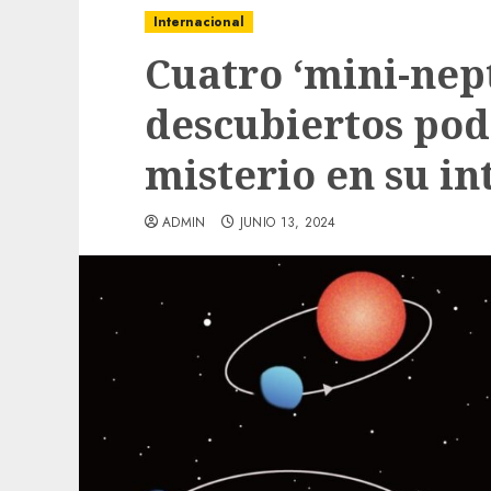
Internacional
Cuatro ‘mini-nep
descubiertos pod
misterio en su in
ADMIN
JUNIO 13, 2024
Local
Obra de pavimentación de San Marcial se
mejorada. Interviene CASF
ADMIN
JULIO 27, 2026
0