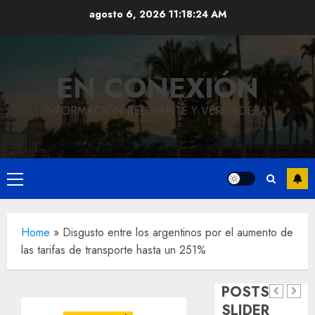
Saltar
agosto 6, 2026
11:18:24 AM
al
contenido
EN CONEXIÓN
INFORMACIÓN RELEVANTE Y VERDADERA.
Local
Hoy
Menú
recordam
principal
el 129
Local
Home
»
Disgusto entre los argentinos por el aumento de
Reviven
aniversar
las tarifas de transporte hasta un 251%
la
del
Local
Obra
historia
natalicio
POSTS
de
de
de Don
SLIDER