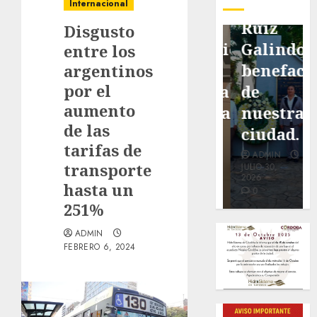
pavimentación
Fortín,
Antonio
Internacional
de San
con
Ruiz
Disgusto
Marcial
exposición
Galindo,
entre los
será
de la
benefacto
argentinos
por el
mejorada.
cronista
de
aumento
Interviene
Minerva
nuestra
de las
CASF
Salas.
ciudad.
tarifas de
ADMIN
ADMIN
ADMIN
transporte
JULIO 27,
JULIO 31,
JULIO 30,
2026
2026
2026
hasta un
0
0
0
251%
ADMIN
FEBRERO 6, 2024