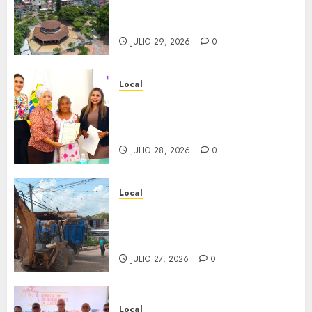
través del tiempo”. Se
inaugura el 31 de julio.
JULIO 29, 2026
0
Local
Reciben actas de nacimiento
en ceremonia conmemorativa
del Registro Civil.
JULIO 28, 2026
0
Local
Obra de pavimentación de San
Marcial será mejorada.
Interviene CASF
JULIO 27, 2026
0
Local