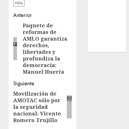
Milei
Estatal
Nacional
Navegación
Anterior
Internacional
de
Paquete de
Entrada
Cultura
reformas de
anterior:
entradas
Policiaca
AMLO garantiza
Última Hora
derechos,
Obituario
libertades y
profundiza la
democracia:
Manuel Huerta
Siguiente
Movilización de
Siguiente
AMOTAC sólo por
entrada:
la seguridad
nacional: Vicente
Romero Trujillo