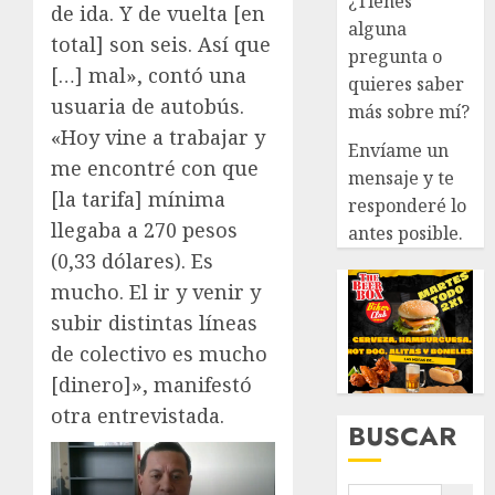
¿Tienes
de ida. Y de vuelta [en
alguna
total] son seis. Así que
pregunta o
[…] mal», contó una
quieres saber
usuaria de autobús.
más sobre mí?
«Hoy vine a trabajar y
Envíame un
me encontré con que
mensaje y te
[la tarifa] mínima
responderé lo
llegaba a 270 pesos
antes posible.
(0,33 dólares). Es
mucho. El ir y venir y
subir distintas líneas
de colectivo es mucho
[dinero]», manifestó
otra entrevistada.
BUSCAR